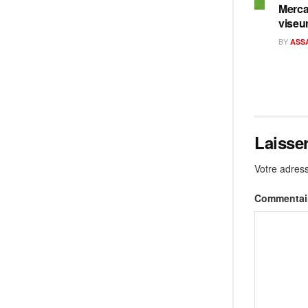
Merca
viseu
BY
ASS
Laisse
Votre adress
Commentai