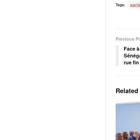
Tags:
part
Previous P
Face à 
Sénéga
rue fi
Related