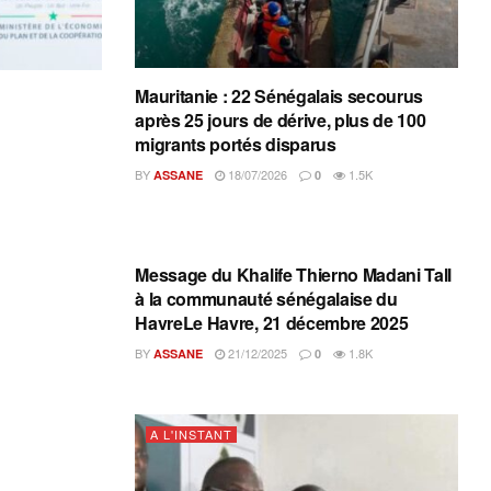
Mauritanie : 22 Sénégalais secourus
après 25 jours de dérive, plus de 100
migrants portés disparus
BY
18/07/2026
1.5K
ASSANE
0
A L'INSTANT
Message du Khalife Thierno Madani Tall
à la communauté sénégalaise du
HavreLe Havre, 21 décembre 2025
BY
21/12/2025
1.8K
ASSANE
0
A L'INSTANT