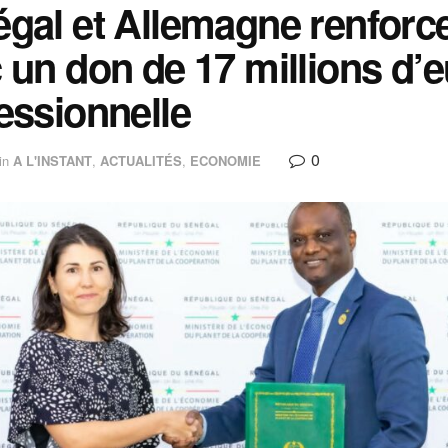
gal et Allemagne renforce
 un don de 17 millions d’e
essionnelle
0
in
A L'INSTANT
,
ACTUALITÉS
,
ECONOMIE