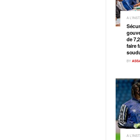
A L'INS
Sécuri
gouve
de 7,
faire 
soud
BY
ASS
A L'INS