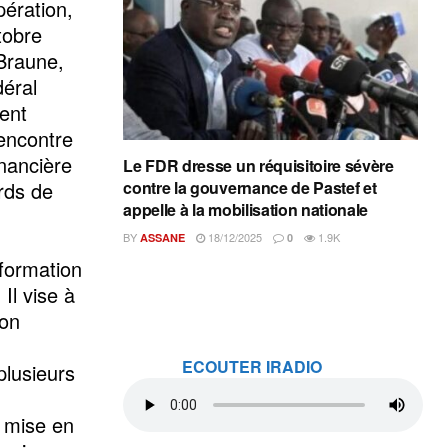
pération,
tobre
Braune,
déral
ent
encontre
inancière
Le FDR dresse un réquisitoire sévère
ards de
contre la gouvernance de Pastef et
appelle à la mobilisation nationale
BY
18/12/2025
1.9K
ASSANE
0
 formation
Il vise à
ion
ECOUTER IRADIO
plusieurs
a mise en