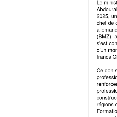
Le minis
Abdourah
2025, un
chef de d
allemand
(BMZ), a
s’est co
d’un mont
francs C
Ce don s
professio
renforce
professi
construc
régions 
Formatio