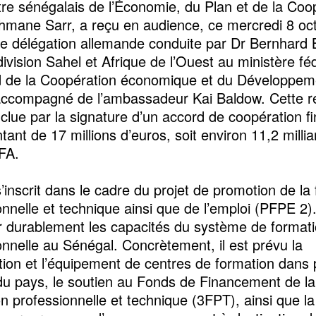
tre sénégalais de l’Économie, du Plan et de la Coo
mane Sarr, a reçu en audience, ce mercredi 8 oc
e délégation allemande conduite par Dr Bernhard 
ivision Sahel et Afrique de l’Ouest au ministère fé
 de la Coopération économique et du Développem
ccompagné de l’ambassadeur Kai Baldow. Cette r
nclue par la signature d’un accord de coopération f
ant de 17 millions d’euros, soit environ 11,2 milli
FA.
’inscrit dans le cadre du projet de promotion de la
nnelle et technique ainsi que de l’emploi (PFPE 2). 
r durablement les capacités du système de format
onnelle au Sénégal. Concrètement, il est prévu la
tion et l’équipement de centres de formation dans 
du pays, le soutien au Fonds de Financement de la
n professionnelle et technique (3FPT), ainsi que l