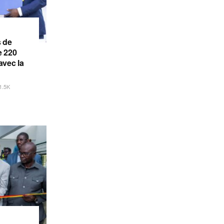
s de
e 220
avec la
1.5K