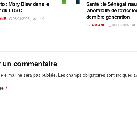
to : Mory Diaw dans le
Santé : le Sénégal ina
r du LOSC !
laboratoire de toxicolo
dernière génération
06/08/2026
1.4K
ANE
BY
06/08/2026
ASSANE
r un commentaire
e e-mail ne sera pas publiée.
Les champs obligatoires sont indiqués 
re
*