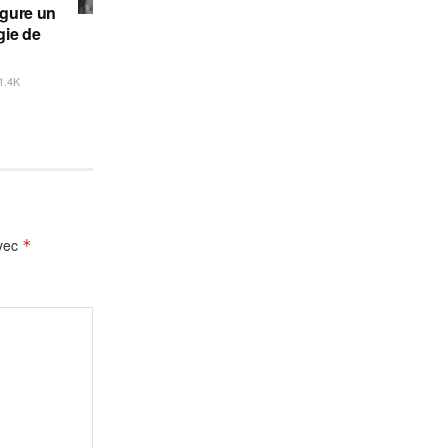
ugure un
gie de
1.4K
avec
*