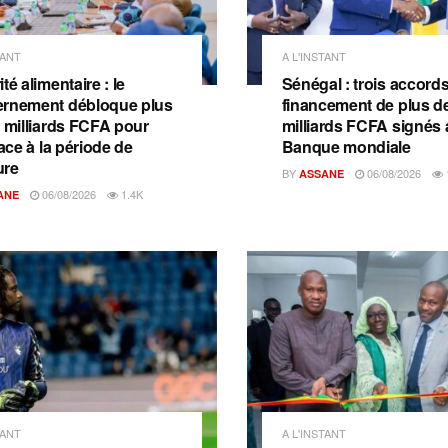
TANT
A L'INSTANT
té alimentaire : le
Sénégal : trois accord
rnement débloque plus
financement de plus d
2 milliards FCFA pour
milliards FCFA signés 
face à la période de
Banque mondiale
ure
BY
06/08/2026
ASSANE
06/08/2026
1.4K
ANE
TANT
A L'INSTANT