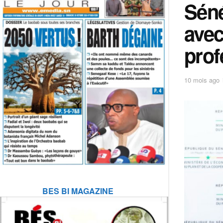
Séné
avec
prof
10 mois ago
BES BI MAGAZINE