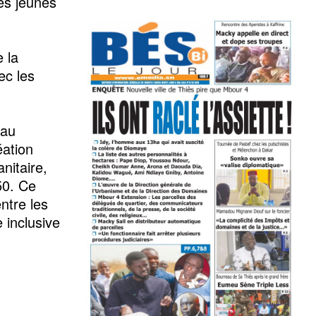
es jeunes
 la
ec les
 au
éation
nitaire,
50. Ce
entre les
 inclusive