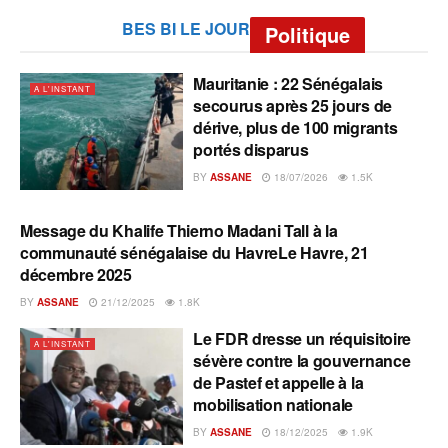
BES BI LE JOUR
Politique
Mauritanie : 22 Sénégalais
A L'INSTANT
secourus après 25 jours de
dérive, plus de 100 migrants
portés disparus
BY
ASSANE
18/07/2026
1.5K
Message du Khalife Thierno Madani Tall à la
A L'INSTANT
communauté sénégalaise du HavreLe Havre, 21
décembre 2025
BY
ASSANE
21/12/2025
1.8K
Le FDR dresse un réquisitoire
A L'INSTANT
sévère contre la gouvernance
de Pastef et appelle à la
mobilisation nationale
BY
ASSANE
18/12/2025
1.9K