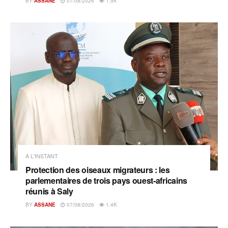
BY
ASSANE
07/08/2026
1.5K
A L'INSTANT
Protection des oiseaux migrateurs : les
parlementaires de trois pays ouest-africains
réunis à Saly
BY
ASSANE
07/08/2026
1.4K