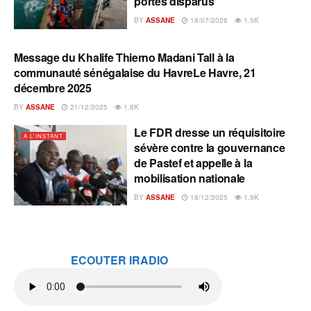
portés disparus
BY
ASSANE
18/07/2026
1.5K
Message du Khalife Thierno Madani Tall à la
A L'INSTANT
communauté sénégalaise du HavreLe Havre, 21
décembre 2025
BY
ASSANE
21/12/2025
1.8K
Le FDR dresse un réquisitoire
A L'INSTANT
sévère contre la gouvernance
de Pastef et appelle à la
mobilisation nationale
BY
ASSANE
18/12/2025
1.9K
ECOUTER IRADIO