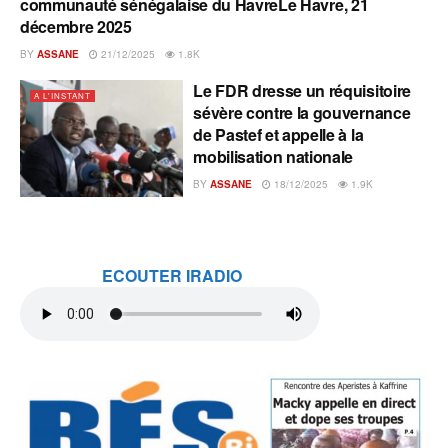
communauté sénégalaise du HavreLe Havre, 21
décembre 2025
BY
ASSANE
21/12/2025
1.8K
Le FDR dresse un réquisitoire
A L'INSTANT
sévère contre la gouvernance
de Pastef et appelle à la
mobilisation nationale
BY
ASSANE
18/12/2025
1.9K
ECOUTER IRADIO