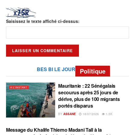
Saisissez le texte affiché ci-dessus:
BES BI LE JOUR
Politique
Mauritanie : 22 Sénégalais
A L'INSTANT
secourus après 25 jours de
dérive, plus de 100 migrants
portés disparus
BY
ASSANE
18/07/2026
1.5K
Message du Khalife Thierno Madani Tall à la
A L'INSTANT