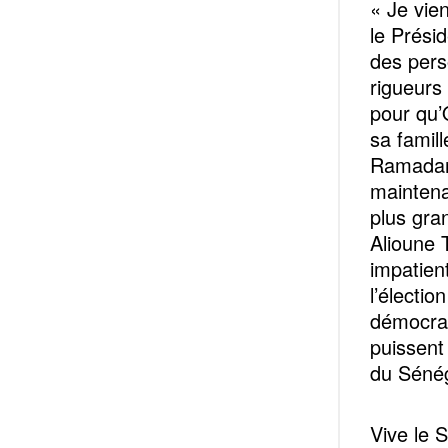
« Je vie
le Prési
des pers
rigueurs 
pour qu’
sa famill
Ramadan 
maintenan
plus gra
Alioune 
impatien
l’électi
démocrat
puissent
du Sénég
Vive le 