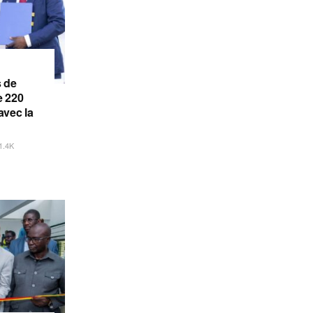
s de
e 220
avec la
1.4K