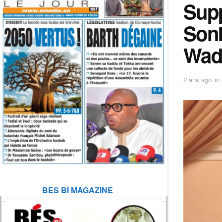
Supp
Sonk
Wad
2 ans ago
in
BES BI MAGAZINE