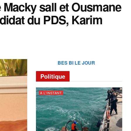
e Macky sall et Ousmane
ndidat du PDS, Karim
BES BI LE JOUR
Politique
A L'INSTANT