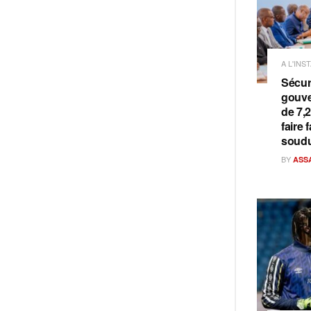
A L'INS
Sécuri
gouve
de 7,
faire 
soud
BY
ASS