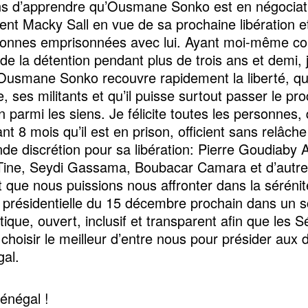
ns d’apprendre qu’Ousmane Sonko est en négociat
dent Macky Sall en vue de sa prochaine libération et
onnes emprisonnées avec lui. Ayant moi-même co
de la détention pendant plus de trois ans et demi, j
Ousmane Sonko recouvre rapidement la liberté, qu’
e, ses militants et qu’il puisse surtout passer le pr
parmi les siens. Je félicite toutes les personnes, 
t 8 mois qu’il est en prison, officient sans relâche
nde discrétion pour sa libération: Pierre Goudiaby 
Tine, Seydi Gassama, Boubacar Camara et d’autres
t que nous puissions nous affronter dans la sérénit
on présidentielle du 15 décembre prochain dans un s
ique, ouvert, inclusif et transparent afin que les S
 choisir le meilleur d’entre nous pour présider aux 
al.
Sénégal !