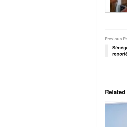
Previous P
Sénéga
report
Related