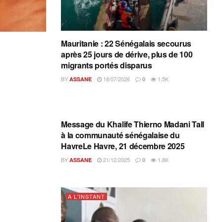
Mauritanie : 22 Sénégalais secourus
après 25 jours de dérive, plus de 100
migrants portés disparus
BY
18/07/2026
1.5K
ASSANE
0
A L'INSTANT
Message du Khalife Thierno Madani Tall
à la communauté sénégalaise du
HavreLe Havre, 21 décembre 2025
BY
21/12/2025
1.8K
ASSANE
0
A L'INSTANT