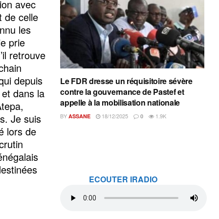
ion avec
 de celle
nnu les
e prie
il retrouve
ochain
qui depuis
Le FDR dresse un réquisitoire sévère
 et dans la
contre la gouvernance de Pastef et
appelle à la mobilisation nationale
Atepa,
. Je suis
BY
18/12/2025
1.9K
ASSANE
0
é lors de
crutin
énégalais
destinées
ECOUTER IRADIO