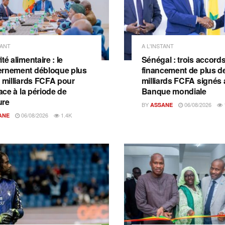
TANT
A L'INSTANT
té alimentaire : le
Sénégal : trois accord
rnement débloque plus
financement de plus d
2 milliards FCFA pour
milliards FCFA signés 
face à la période de
Banque mondiale
ure
BY
06/08/2026
ASSANE
06/08/2026
1.4K
ANE