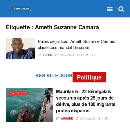
Étiquette :
Ameth Suzanne Camara
Palais de justice : Ameth Suzanne Camara
placé sous mandat de dépôt
BY
JULES
30/07/2024
0
1.5K
BES BI LE JOUR
Politique
Mauritanie : 22 Sénégalais
A L'INSTANT
secourus après 25 jours de
dérive, plus de 100 migrants
portés disparus
BY
ASSANE
18/07/2026
1.5K