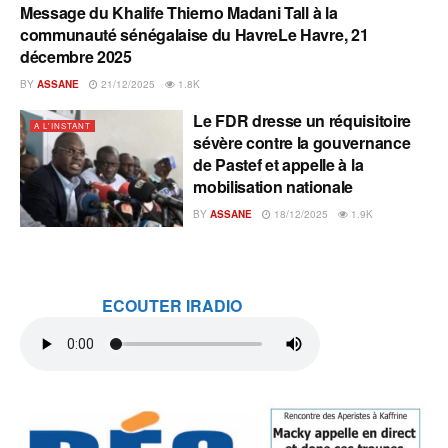
Message du Khalife Thierno Madani Tall à la
A L'INSTANT
communauté sénégalaise du HavreLe Havre, 21
décembre 2025
BY
ASSANE
21/12/2025
1.8K
Le FDR dresse un réquisitoire
A L'INSTANT
sévère contre la gouvernance
de Pastef et appelle à la
mobilisation nationale
BY
ASSANE
18/12/2025
1.9K
ECOUTER IRADIO