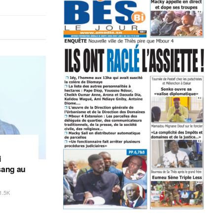
i
sang au
1.5K