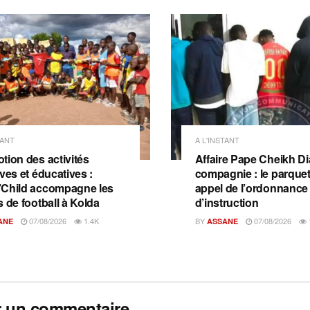
TANT
A L'INSTANT
tion des activités
Affaire Pape Cheikh Dia
ves et éducatives :
compagnie : le parquet 
Child accompagne les
appel de l’ordonnance
s de football à Kolda
d’instruction
07/08/2026
1.4K
BY
07/08/2026
ANE
ASSANE
r un commentaire