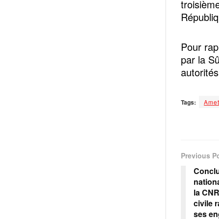
troisièm
Républiqu
Pour rap
par la S
autorités
Tags:
Amet
Previous P
Conclu
nation
la CNRI
civile
ses e