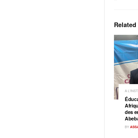
Related
A L'INS
Éduca
Afriq
des e
Abeb
BY
ASS