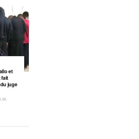
llo et
fait
 du juge
1.5K