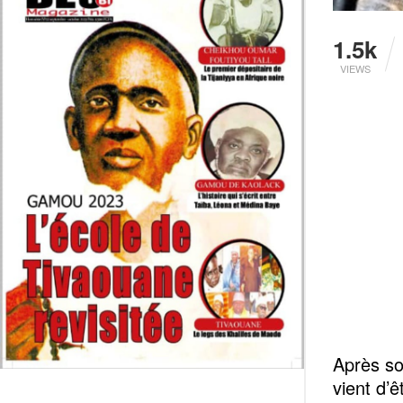
1.5k
VIEWS
Après s
vient d’