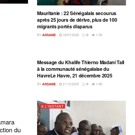
Mauritanie : 22 Sénégalais secourus
après 25 jours de dérive, plus de 100
migrants portés disparus
BY
18/07/2026
1.5K
ASSANE
0
A L'INSTANT
Message du Khalife Thierno Madani Tall
à la communauté sénégalaise du
HavreLe Havre, 21 décembre 2025
BY
21/12/2025
1.8K
ASSANE
0
A L'INSTANT
amara
ction du