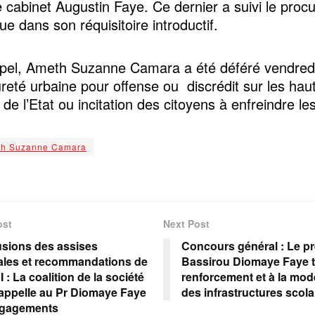
e cabinet Augustin Faye. Ce dernier a suivi le procu
e dans son réquisitoire introductif.
pel, Ameth Suzanne Camara a été déféré vendredi
ûreté urbaine pour offense ou discrédit sur les hau
 de l’Etat ou incitation des citoyens à enfreindre les
h Suzanne Camara
ost
Next Post
sions des assises
Concours général : Le pr
ales et recommandations de
Bassirou Diomaye Faye tr
 : La coalition de la société
renforcement et à la mod
 rappelle au Pr Diomaye Faye
des infrastructures scol
ngagements