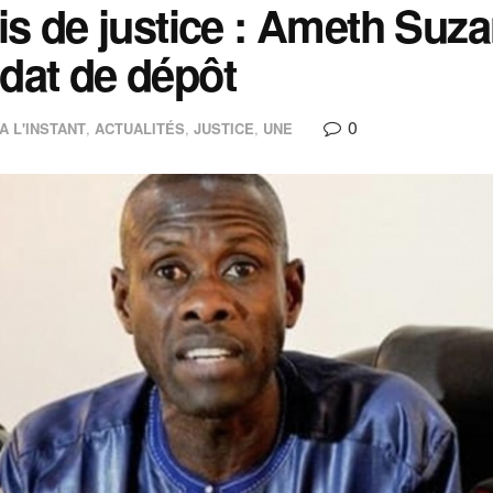
is de justice : Ameth Su
dat de dépôt
0
A L'INSTANT
,
ACTUALITÉS
,
JUSTICE
,
UNE