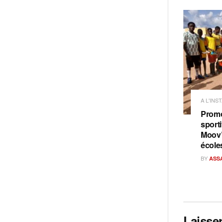
A L'INS
Promo
sporti
Moov’
école
BY
ASS
Laisse