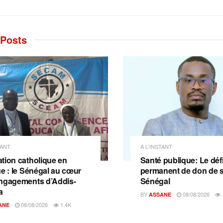
Posts
TANT
A L'INSTANT
tion catholique en
Santé publique: Le déf
ue : le Sénégal au cœur
permanent de don de 
ngagements d’Addis-
Sénégal
a
BY
08/08/2026
ASSANE
08/08/2026
1.4K
ANE