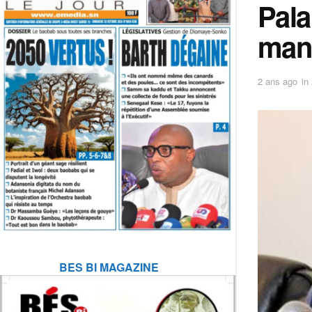
Pala
man
2 ans ago
in
BES BI MAGAZINE