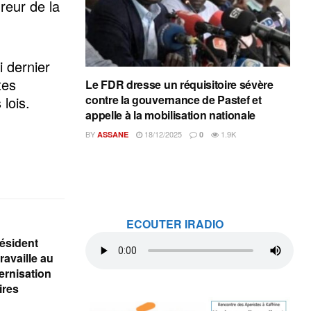
reur de la
 dernier
tes
Le FDR dresse un réquisitoire sévère
contre la gouvernance de Pastef et
 lois.
appelle à la mobilisation nationale
BY
18/12/2025
1.9K
ASSANE
0
ECOUTER IRADIO
ésident
availle au
ernisation
aires