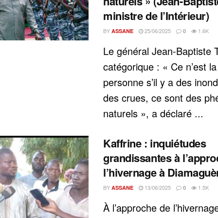
naturels » (Jean-Baptist
ministre de l’Intérieur)
BY
25/06/2025
1.6K
ASSANE
0
Le général Jean-Baptiste T
catégorique : « Ce n’est la
personne s’il y a des inon
des crues, ce sont des p
naturels », a déclaré ...
Kaffrine : inquiétudes
grandissantes à l’appro
l’hivernage à Diamaguè
BY
13/06/2025
1.5K
ASSANE
0
À l’approche de l’hivernage