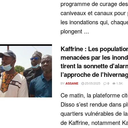
programme de curage des
caniveaux et canaux pour 
les inondations qui, chaqu
plongent ...
Kaffrine : Les populatio
menacées par les inond
tirent la sonnette d’ala
l’approche de l’hiverna
BY
25/05/2025
1.5K
ASSANE
0
Ce matin, la plateforme ci
Disso s’est rendue dans pl
quartiers vulnérables de 
de Kaffrine, notamment Kaf