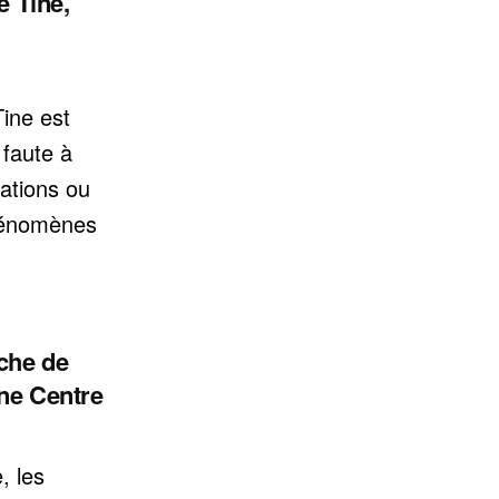
e Tine,
ine est
 faute à
dations ou
hénomènes
che de
ne Centre
, les