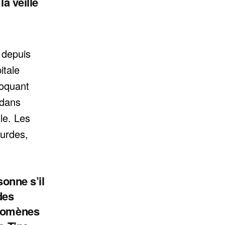
la veille
 depuis
itale
voquant
 dans
lle. Les
urdes,
sonne s’il
des
énomènes