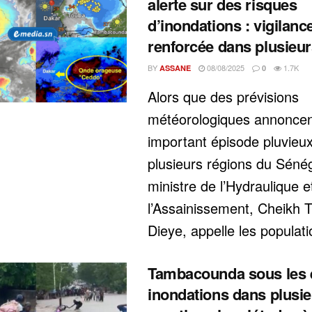
alerte sur des risques
d’inondations : vigilanc
renforcée dans plusieur
BY
08/08/2025
1.7K
ASSANE
0
Alors que des prévisions
météorologiques annoncen
important épisode pluvieu
plusieurs régions du Sénég
ministre de l’Hydraulique e
l’Assainissement, Cheikh T
Dieye, appelle les populatio
Tambacounda sous les 
inondations dans plusi