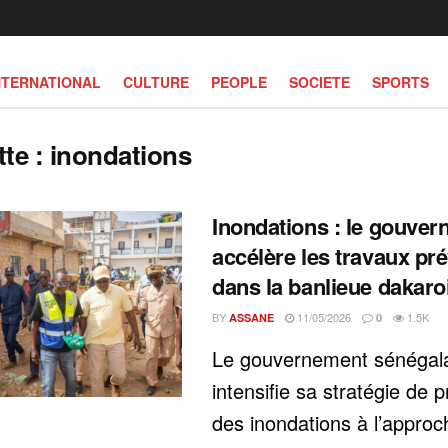
NTERNATIONAL
CULTURE
PEOPLE
SOCIETE
SPORTS
tte :
inondations
Inondations : le gouve
accélère les travaux pré
dans la banlieue dakaro
BY
11/05/2026
1.5K
ASSANE
0
Le gouvernement sénégal
intensifie sa stratégie de 
des inondations à l’approc