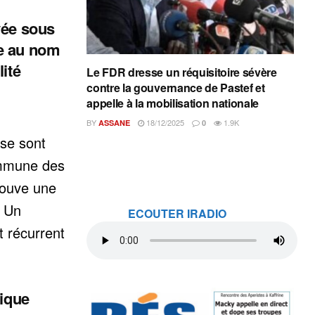
yée sous
e au nom
ité
Le FDR dresse un réquisitoire sévère
contre la gouvernance de Pastef et
appelle à la mobilisation nationale
BY
18/12/2025
1.9K
ASSANE
0
 se sont
ommune des
rouve une
. Un
ECOUTER IRADIO
 récurrent
lique