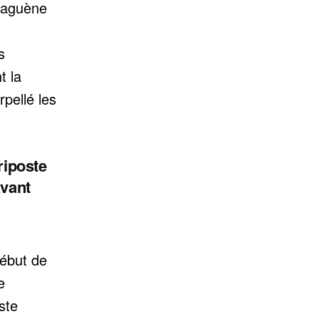
maguène
s
t la
rpellé les
riposte
avant
ébut de
e
ste