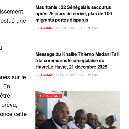
Mauritanie : 22 Sénégalais secourus
nissement,
après 25 jours de dérive, plus de 100
fectué une
migrants portés disparus
BY
18/07/2026
1.5K
ASSANE
0
u
A L'INSTANT
Message du Khalife Thierno Madani Tall
à la communauté sénégalaise du
HavreLe Havre, 21 décembre 2025
BY
21/12/2025
1.8K
ASSANE
0
nnes sur le
. En
 être
A L'INSTANT
 prévu,
noncé cette