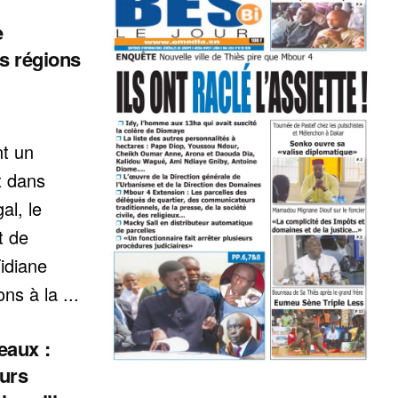
e
s régions
t un
x dans
al, le
t de
idiane
ns à la ...
eaux :
eurs