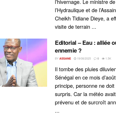
l’hivernage. Le ministre de
l’Hydraulique et de l’Assai
Cheikh Tidiane Dieye, a ef
visite de terrain ...
Editorial – Eau : alliée o
ennemie ?
BY
19/08/2025
1.5K
ASSANE
0
Il tombe des pluies diluvie
Sénégal en ce mois d’août
principe, personne ne doit
surpris. Car la météo avait
prévenu et de surcroît an
...