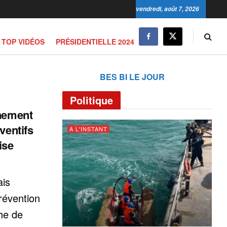
vendredi, août 7, 2026
TOP VIDÉOS
PRÉSIDENTIELLE 2024
BES BI LE JOUR
Politique
rnement
ventifs
A L'INSTANT
ise
ais
prévention
he de