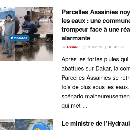
Parcelles Assainies no
les eaux : une commun
trompeur face à une réal
alarmante
BY
15/08/2025
1.7K
ASSANE
0
Après les fortes pluies qui
abattues sur Dakar, la c
Parcelles Assainies se ret
fois de plus sous les eaux
scénario malheureusement
qui met ...
Le ministre de l’Hydrau