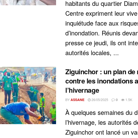
habitants du quartier Dia
Centre expriment leur vive
inquiétude face aux risque
d’inondation. Réunis devan
presse ce jeudi, ils ont inte
autorités locales, ...
Ziguinchor : un plan de 
contre les inondations 
l’hivernage
BY
26/05/2025
1.5K
ASSANE
0
À quelques semaines du d
l’hivernage, les autorités d
Ziguinchor ont lancé un va