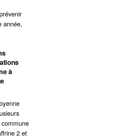
prévenir
e année,
ns
ations
rme à
ge
toyenne
usieurs
la commune
frine 2 et