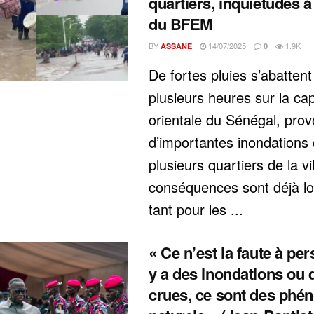
quartiers, inquiétudes à 
du BFEM
BY
14/07/2025
1.9K
ASSANE
0
De fortes pluies s’abattent
plusieurs heures sur la cap
orientale du Sénégal, pro
d’importantes inondations
plusieurs quartiers de la vi
conséquences sont déjà lo
tant pour les ...
« Ce n’est la faute à per
y a des inondations ou 
crues, ce sont des ph