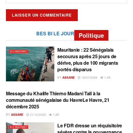
BES BI LE JOUR
Politique
Mauritanie : 22 Sénégalais
A L'INSTANT
secourus après 25 jours de
dérive, plus de 100 migrants
portés disparus
BY
ASSANE
18/07/2026
1.5K
Message du Khalife Thierno Madani Tall à la
A L'INSTANT
communauté sénégalaise du HavreLe Havre, 21
décembre 2025
BY
ASSANE
21/12/2025
1.8K
Le FDR dresse un réquisitoire
A L'INSTANT
sévère contre la gouvernance