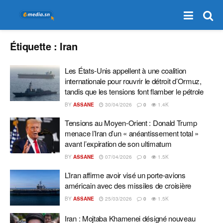
Étiquette :
Iran
Les États-Unis appellent à une coalition
internationale pour rouvrir le détroit d’Ormuz,
tandis que les tensions font flamber le pétrole
BY
ASSANE
30/04/2026
0
1.4K
Tensions au Moyen-Orient : Donald Trump
menace l’Iran d’un « anéantissement total »
avant l’expiration de son ultimatum
BY
ASSANE
07/04/2026
0
1.5K
L’Iran affirme avoir visé un porte-avions
américain avec des missiles de croisière
BY
ASSANE
25/03/2026
0
1.5K
Iran : Mojtaba Khamenei désigné nouveau