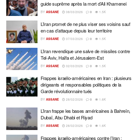
guide suprême après la mort d’Ali Khamenei
BY
ASSANE
08/03/2026
0
1.5K
L’Iran promet de ne plus viser ses voisins sauf
en cas d’attaque depuis leur territoire
BY
ASSANE
07/03/2026
0
1.5K
L’Iran revendique une salve de missiles contre
Tel-Aviv, Haïfa et Jérusalem-Est
BY
ASSANE
02/03/2026
0
1.5K
Frappes israélo-américaines en Iran : plusieurs
dirigeants et responsables politiques de la
Garde révolutionnaire tués
BY
ASSANE
28/02/2026
0
1.6K
L’Iran frappe les bases américaines à Bahreïn,
Dubaï, Abu Dhabi et Riyad
BY
ASSANE
28/02/2026
0
1.6K
Frappes israélo-américaines contre l’Iran :