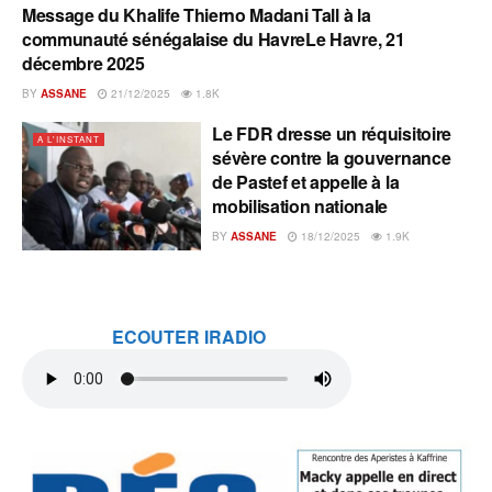
Message du Khalife Thierno Madani Tall à la
A L'INSTANT
communauté sénégalaise du HavreLe Havre, 21
décembre 2025
BY
ASSANE
21/12/2025
1.8K
Le FDR dresse un réquisitoire
A L'INSTANT
sévère contre la gouvernance
de Pastef et appelle à la
mobilisation nationale
BY
ASSANE
18/12/2025
1.9K
ECOUTER IRADIO