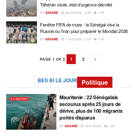
Téhéran visée, état d’urgence décrété
BY
ASSANE
28/02/2026
0
1.5K
Fenêtre FIFA de mars : le Sénégal vise la
Russie ou l’Iran pour préparer le Mondial 2026
BY
ASSANE
11/02/2026
0
1.5K
1
2
PAGE 1 OF 2
BES BI LE JOUR
Politique
Mauritanie : 22 Sénégalais
A L'INSTANT
secourus après 25 jours de
dérive, plus de 100 migrants
portés disparus
BY
ASSANE
18/07/2026
1.5K