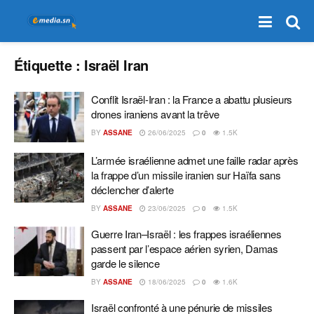
Étiquette :
Israël Iran
Conflit Israël-Iran : la France a abattu plusieurs
drones iraniens avant la trêve
BY
ASSANE
26/06/2025
0
1.5K
L’armée israélienne admet une faille radar après
la frappe d’un missile iranien sur Haïfa sans
déclencher d’alerte
BY
ASSANE
23/06/2025
0
1.5K
Guerre Iran–Israël : les frappes israéliennes
passent par l’espace aérien syrien, Damas
garde le silence
BY
ASSANE
18/06/2025
0
1.6K
Israël confronté à une pénurie de missiles