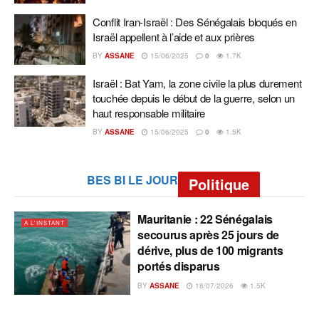
Conflit Iran-Israël : Des Sénégalais bloqués en
Israël appellent à l’aide et aux prières
BY
ASSANE
15/06/2025
0
1.7K
Israël : Bat Yam, la zone civile la plus durement
touchée depuis le début de la guerre, selon un
haut responsable militaire
BY
ASSANE
15/06/2025
0
1.5K
BES BI LE JOUR
Politique
Mauritanie : 22 Sénégalais
A L'INSTANT
secourus après 25 jours de
dérive, plus de 100 migrants
portés disparus
BY
ASSANE
18/07/2026
1.5K