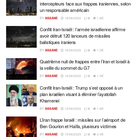
intercepteurs face aux frappes iraniennes, selon
un responsable américain
BY
ASSANE
18/06/2025
0
1.6K
Conflit Iran-Israël : l’armée israélienne affirme
avoir détruit 120 lanceurs de missiles
balistiques iraniens
BY
ASSANE
16/06/2025
0
1.5K
Quatrième nuit de frappes entre l’Iran et Israël à
la veille du sommet du G7
BY
ASSANE
16/06/2025
0
1.5K
Conflit Iran-Israël : Trump s’est opposé à un
plan israélien visant à éliminer l’ayatollah
Khamenei
BY
ASSANE
15/06/2025
0
1.6K
L’Iran frappe Israël : missiles sur l’aéroport de
Ben Gourion et Haïfa, plusieurs victimes
BY
ASSANE
15/06/2025
0
2.4K