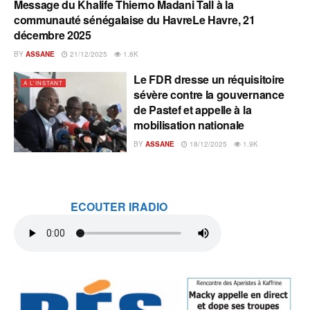
Message du Khalife Thierno Madani Tall à la
A L'INSTANT
communauté sénégalaise du HavreLe Havre, 21
décembre 2025
BY
ASSANE
21/12/2025
1.8K
Le FDR dresse un réquisitoire
A L'INSTANT
sévère contre la gouvernance
de Pastef et appelle à la
mobilisation nationale
BY
ASSANE
18/12/2025
1.9K
ECOUTER IRADIO