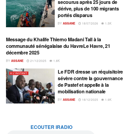
secourus après 25 jours de
dérive, plus de 100 migrants
portés disparus
BY
ASSANE
18/07/2026
1.5K
Message du Khalife Thierno Madani Tall à la
A L'INSTANT
communauté sénégalaise du HavreLe Havre, 21
décembre 2025
BY
ASSANE
21/12/2025
1.8K
Le FDR dresse un réquisitoire
A L'INSTANT
sévère contre la gouvernance
de Pastef et appelle à la
mobilisation nationale
BY
ASSANE
18/12/2025
1.9K
ECOUTER IRADIO