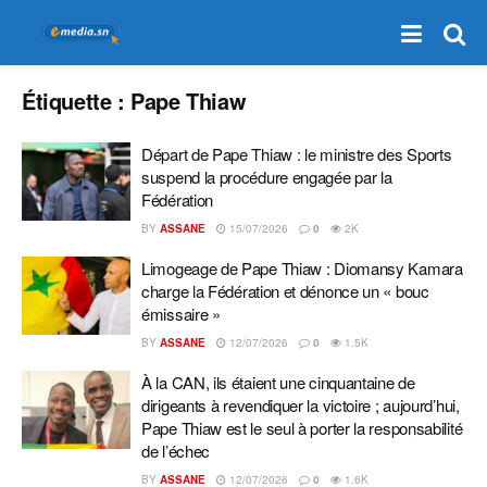
Étiquette :
Pape Thiaw
Départ de Pape Thiaw : le ministre des Sports
suspend la procédure engagée par la
Fédération
BY
ASSANE
15/07/2026
0
2K
Limogeage de Pape Thiaw : Diomansy Kamara
charge la Fédération et dénonce un « bouc
émissaire »
BY
ASSANE
12/07/2026
0
1.5K
À la CAN, ils étaient une cinquantaine de
dirigeants à revendiquer la victoire ; aujourd’hui,
Pape Thiaw est le seul à porter la responsabilité
de l’échec
BY
ASSANE
12/07/2026
0
1.6K