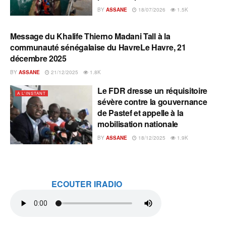
BY
ASSANE
18/07/2026
1.5K
Message du Khalife Thierno Madani Tall à la
A L'INSTANT
communauté sénégalaise du HavreLe Havre, 21
décembre 2025
BY
ASSANE
21/12/2025
1.8K
Le FDR dresse un réquisitoire
A L'INSTANT
sévère contre la gouvernance
de Pastef et appelle à la
mobilisation nationale
BY
ASSANE
18/12/2025
1.9K
ECOUTER IRADIO