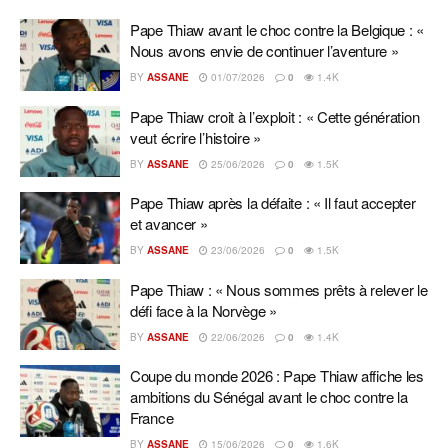
Pape Thiaw avant le choc contre la Belgique : «
Nous avons envie de continuer l’aventure »
BY
ASSANE
01/07/2026
0
1.4K
Pape Thiaw croit à l’exploit : « Cette génération
veut écrire l’histoire »
BY
ASSANE
25/06/2026
0
1.5K
Pape Thiaw après la défaite : « Il faut accepter
et avancer »
BY
ASSANE
23/06/2026
0
1.5K
Pape Thiaw : « Nous sommes prêts à relever le
défi face à la Norvège »
BY
ASSANE
22/06/2026
0
1.4K
Coupe du monde 2026 : Pape Thiaw affiche les
ambitions du Sénégal avant le choc contre la
France
BY
ASSANE
15/06/2026
0
1.6K