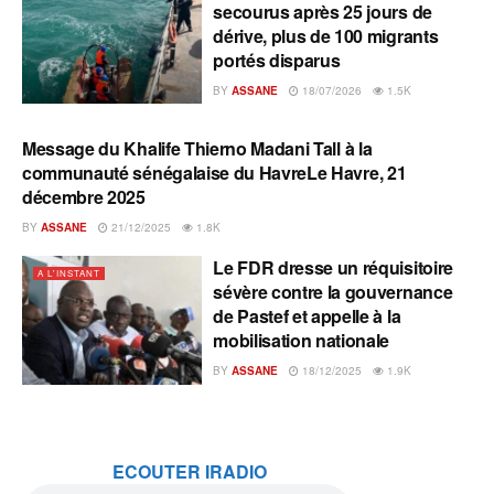
secourus après 25 jours de
dérive, plus de 100 migrants
portés disparus
BY
ASSANE
18/07/2026
1.5K
Message du Khalife Thierno Madani Tall à la
A L'INSTANT
communauté sénégalaise du HavreLe Havre, 21
décembre 2025
BY
ASSANE
21/12/2025
1.8K
Le FDR dresse un réquisitoire
A L'INSTANT
sévère contre la gouvernance
de Pastef et appelle à la
mobilisation nationale
BY
ASSANE
18/12/2025
1.9K
ECOUTER IRADIO