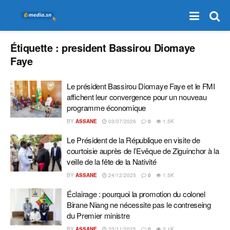
Étiquette :
president Bassirou Diomaye
Faye
Le président Bassirou Diomaye Faye et le FMI
affichent leur convergence pour un nouveau
programme économique
BY
ASSANE
03/07/2026
0
1.5K
Le Président de la République en visite de
courtoisie auprès de l’Evêque de Ziguinchor à la
veille de la fête de la Nativité
BY
ASSANE
24/12/2025
0
1.5K
Éclairage : pourquoi la promotion du colonel
Birane Niang ne nécessite pas le contreseing
du Premier ministre
BY
ASSANE
23/11/2025
0
2.1K