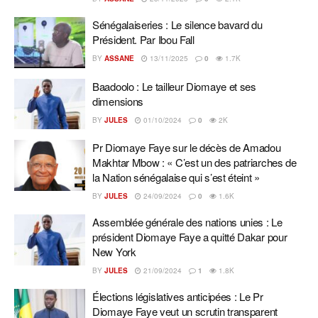
Sénégalaiseries : Le silence bavard du
Président. Par Ibou Fall
BY
ASSANE
13/11/2025
0
1.7K
Baadoolo : Le tailleur Diomaye et ses
dimensions
BY
JULES
01/10/2024
0
2K
Pr Diomaye Faye sur le décès de Amadou
Makhtar Mbow : « C’est un des patriarches de
la Nation sénégalaise qui s’est éteint »
BY
JULES
24/09/2024
0
1.6K
Assemblée générale des nations unies : Le
président Diomaye Faye a quitté Dakar pour
New York
BY
JULES
21/09/2024
1
1.8K
Élections législatives anticipées : Le Pr
Diomaye Faye veut un scrutin transparent