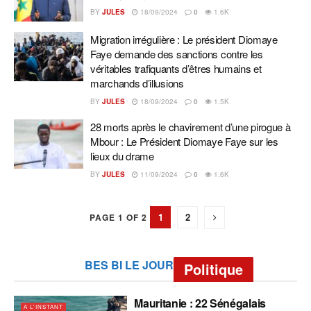
BY
JULES
18/09/2024
0
1.6K
Migration irrégulière : Le président Diomaye
Faye demande des sanctions contre les
véritables trafiquants d’êtres humains et
marchands d’illusions
BY
JULES
18/09/2024
0
1.5K
28 morts après le chavirement d’une pirogue à
Mbour : Le Président Diomaye Faye sur les
lieux du drame
BY
JULES
11/09/2024
0
1.6K
1
2
PAGE 1 OF 2
BES BI LE JOUR
Politique
Mauritanie : 22 Sénégalais
A L'INSTANT