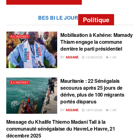
BES BI LE JOUR
Politique
Mobilisation à Kahéne: Mamady
A L'INSTANT
Thiam engage la commune
derrière le parti présidentiel
BY
ASSANE
10/08/2026
1.4K
Mauritanie : 22 Sénégalais
A L'INSTANT
secourus après 25 jours de
dérive, plus de 100 migrants
portés disparus
BY
ASSANE
18/07/2026
1.5K
Message du Khalife Thierno Madani Tall à la
A L'INSTANT
communauté sénégalaise du HavreLe Havre, 21
décembre 2025