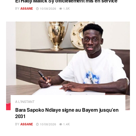
El Hadji Malick Sy officiellement mis en service
BY
ASSANE
10/08/2026
1.5K
A L'INSTANT
Bara Sapoko Ndiaye signe au Bayern jusqu’en
2031
BY
ASSANE
10/08/2026
1.4K