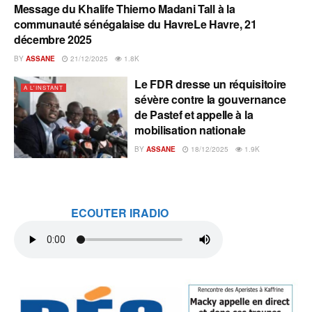
Message du Khalife Thierno Madani Tall à la
A L'INSTANT
communauté sénégalaise du HavreLe Havre, 21
décembre 2025
BY
ASSANE
21/12/2025
1.8K
Le FDR dresse un réquisitoire
A L'INSTANT
sévère contre la gouvernance
de Pastef et appelle à la
mobilisation nationale
BY
ASSANE
18/12/2025
1.9K
ECOUTER IRADIO