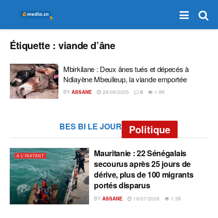
Étiquette :
viande d’âne
Mbirkilane : Deux ânes tués et dépecés à
Ndiayène Mbeulleup, la viande emportée
BY
ASSANE
29/06/2025
0
1.9K
BES BI LE JOUR
Politique
Mauritanie : 22 Sénégalais
A L'INSTANT
secourus après 25 jours de
dérive, plus de 100 migrants
portés disparus
BY
ASSANE
18/07/2026
1.5K