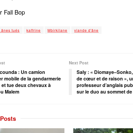
 Fall Bop
 ânes tués
kaffrine
Mbirkilane
viande d'âne
ost
Next Post
counda : Un camion
Saly : « Diomaye–Sonko
r mobile de la gendarmerie
de cœur et de raison », u
 et tue deux chevaux à
professeur d’anglais publ
ou Malem
sur le duo au sommet de 
Posts