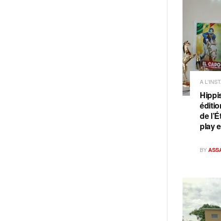
A L'INS
Hippi
éditi
de l’É
play 
BY
ASS