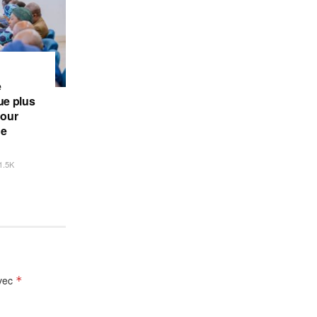
e
e plus
pour
de
1.5K
avec
*