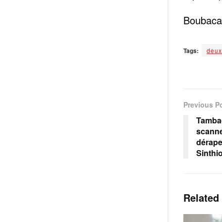
Boubacar
Tags:
deux
Previous P
Tamba
scanne
dérape
Sinthi
Related