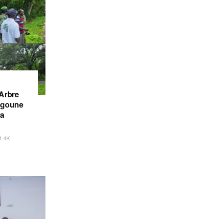
’Arbre
iégoune
la
1.4K