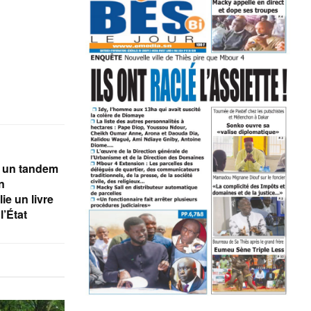
, un tandem
n
ie un livre
l’État