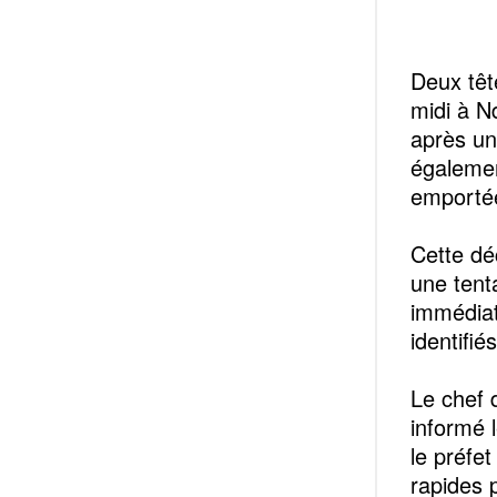
Deux têt
midi à N
après une
égalemen
emportée
Cette dé
une tenta
immédiat
identifié
Le chef d
informé 
le préfe
rapides 