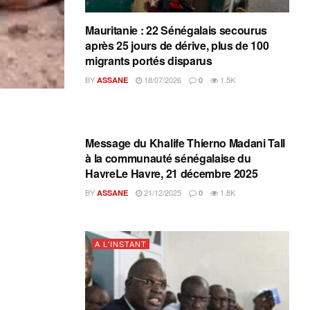
Mauritanie : 22 Sénégalais secourus
après 25 jours de dérive, plus de 100
migrants portés disparus
BY
18/07/2026
1.5K
ASSANE
0
A L'INSTANT
Message du Khalife Thierno Madani Tall
à la communauté sénégalaise du
HavreLe Havre, 21 décembre 2025
BY
21/12/2025
1.8K
ASSANE
0
A L'INSTANT