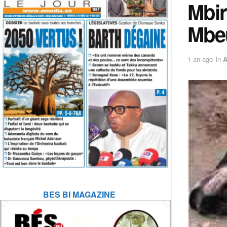
Mbir
Mbeu
1 an ago
in
A
BES BI MAGAZINE