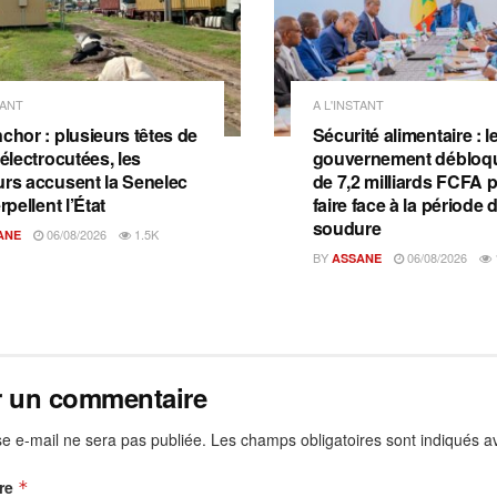
TANT
A L'INSTANT
chor : plusieurs têtes de
Sécurité alimentaire : l
 électrocutées, les
gouvernement débloqu
urs accusent la Senelec
de 7,2 milliards FCFA 
erpellent l’État
faire face à la période 
soudure
06/08/2026
1.5K
ANE
BY
06/08/2026
ASSANE
r un commentaire
e e-mail ne sera pas publiée.
Les champs obligatoires sont indiqués 
re
*