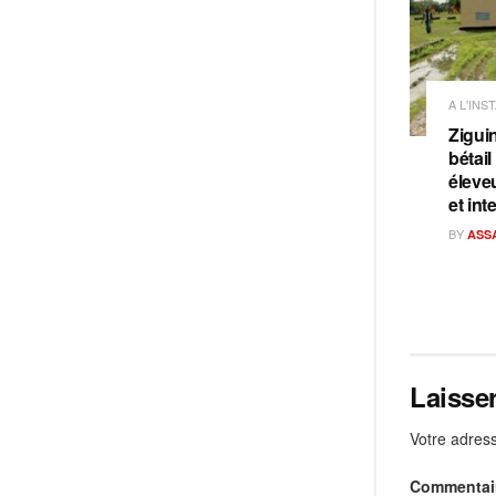
A L'INS
Ziguin
bétail
éleve
et int
BY
ASS
Laisse
Votre adress
Commentai