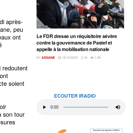
di après-
lane, peu
peaux ont
Le FDR dresse un réquisitoire sévère
contre la gouvernance de Pastef et
é
appelle à la mobilisation nationale
BY
18/12/2025
1.9K
ASSANE
0
i redoutent
 ont
cte soient
ECOUTER IRADIO
oir
à son tour
esures