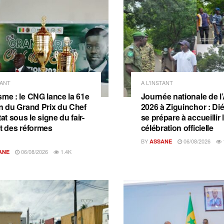
TANT
A L'INSTANT
sme : le CNG lance la 61e
Journée nationale de l
on du Grand Prix du Chef
2026 à Ziguinchor : D
tat sous le signe du fair-
se prépare à accueillir 
et des réformes
célébration officielle
BY
06/08/2026
ASSANE
06/08/2026
1.4K
ANE