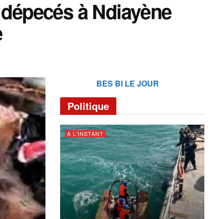
t dépecés à Ndiayène
e
BES BI LE JOUR
Politique
A L'INSTANT