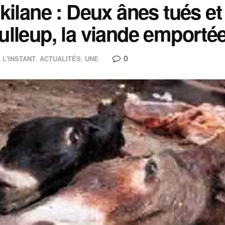
kilane : Deux ânes tués e
lleup, la viande emporté
0
 L'INSTANT
,
ACTUALITÉS
,
UNE