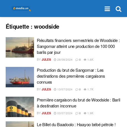
Étiquette :
woodside
Résultats financiers semestriels de Woodside :
Sangomar atteint une production de 100 000
barils par jour
BY
JULES
28/08/2024
0
1.6K
Production du brut de Sangomar : Les
destinations des premières cargaisons
connues
BY
JULES
13/07/2024
0
1.7K
Première cargaison du brut de Woodside : Baril
à destination inconnue
BY
JULES
03/07/2024
0
1.9K
Le Billet du Baadoolo : Haayoo bébé pétrole !