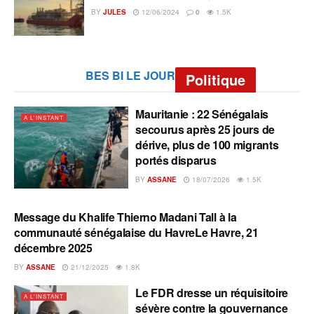
BY
JULES
12/06/2024
0
1.5K
BES BI LE JOUR
Politique
Mauritanie : 22 Sénégalais
A L'INSTANT
secourus après 25 jours de
dérive, plus de 100 migrants
portés disparus
BY
ASSANE
18/07/2026
1.5K
Message du Khalife Thierno Madani Tall à la
A L'INSTANT
communauté sénégalaise du HavreLe Havre, 21
décembre 2025
BY
ASSANE
21/12/2025
1.8K
Le FDR dresse un réquisitoire
A L'INSTANT
sévère contre la gouvernance