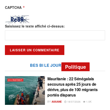
CAPTCHA
*
Saisissez le texte affiché ci-dessus:
BES BI LE JOUR
Politique
Mauritanie : 22 Sénégalais
A L'INSTANT
secourus après 25 jours de
dérive, plus de 100 migrants
portés disparus
BY
ASSANE
18/07/2026
1.5K