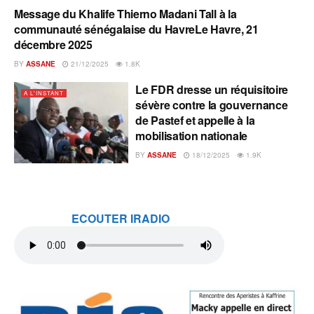
Message du Khalife Thierno Madani Tall à la
A L'INSTANT
communauté sénégalaise du HavreLe Havre, 21
décembre 2025
BY
ASSANE
21/12/2025
1.8K
Le FDR dresse un réquisitoire
A L'INSTANT
sévère contre la gouvernance
de Pastef et appelle à la
mobilisation nationale
BY
ASSANE
18/12/2025
1.9K
ECOUTER IRADIO