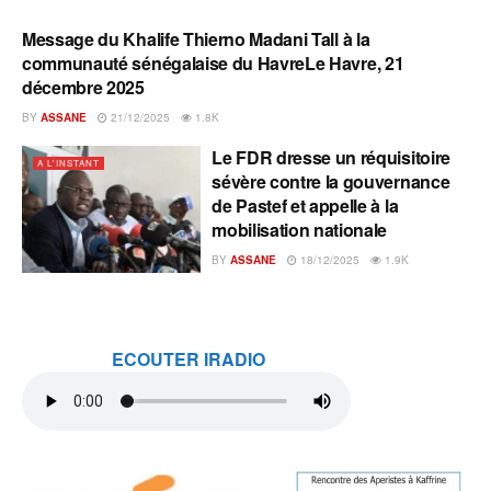
Message du Khalife Thierno Madani Tall à la
A L'INSTANT
communauté sénégalaise du HavreLe Havre, 21
décembre 2025
BY
ASSANE
21/12/2025
1.8K
Le FDR dresse un réquisitoire
A L'INSTANT
sévère contre la gouvernance
de Pastef et appelle à la
mobilisation nationale
BY
ASSANE
18/12/2025
1.9K
ECOUTER IRADIO