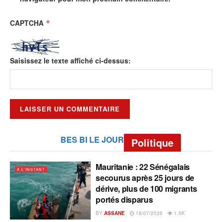
CAPTCHA
*
Saisissez le texte affiché ci-dessus:
BES BI LE JOUR
Politique
Mauritanie : 22 Sénégalais
A L'INSTANT
secourus après 25 jours de
dérive, plus de 100 migrants
portés disparus
BY
ASSANE
18/07/2026
1.5K