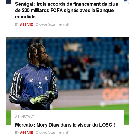
Sénégal : trois accords de financement de plus
de 220 milliards FCFA signés avec la Banque
mondiale
BY
ASSANE
06/08/2026
1.5K
A L'INSTANT
Mercato : Mory Diaw dans le viseur du LOSC !
BY
ASSANE
06/08/2026
1.4K