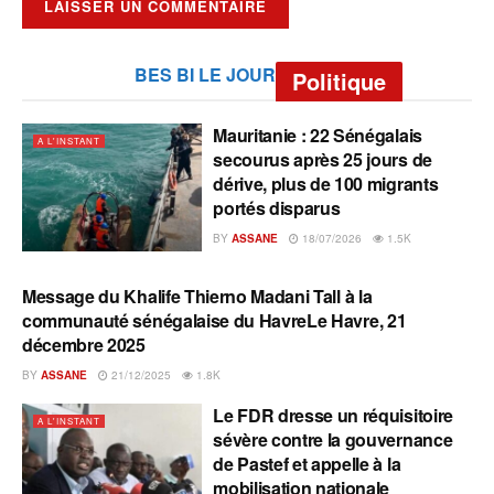
BES BI LE JOUR
Politique
Mauritanie : 22 Sénégalais
A L'INSTANT
secourus après 25 jours de
dérive, plus de 100 migrants
portés disparus
BY
ASSANE
18/07/2026
1.5K
Message du Khalife Thierno Madani Tall à la
A L'INSTANT
communauté sénégalaise du HavreLe Havre, 21
décembre 2025
BY
ASSANE
21/12/2025
1.8K
Le FDR dresse un réquisitoire
A L'INSTANT
sévère contre la gouvernance
de Pastef et appelle à la
mobilisation nationale