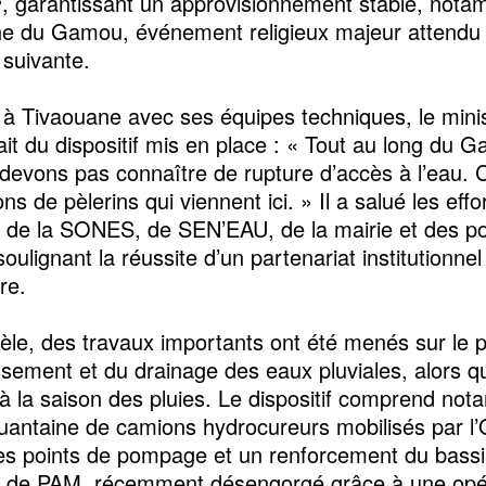
, garantissant un approvisionnement stable, not
he du Gamou, événement religieux majeur attendu 
suivante.
e à Tivaouane avec ses équipes techniques, le minis
fait du dispositif mis en place : « Tout au long du 
devons pas connaître de rupture d’accès à l’eau. 
ons de pèlerins qui viennent ici. » Il a salué les effo
s de la SONES, de SEN’EAU, de la mairie et des po
soulignant la réussite d’un partenariat institutionnel
re.
lèle, des travaux importants ont été menés sur le 
ssement et du drainage des eaux pluviales, alors que
e à la saison des pluies. Le dispositif comprend no
uantaine de camions hydrocureurs mobilisés par l
s points de pompage et un renforcement du bassi
n de PAM, récemment désengorgé grâce à une opé