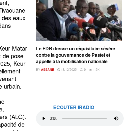
ent,
 Tivaouane
e des eaux
dans
 Keur Matar
Le FDR dresse un réquisitoire sévère
x de pose
contre la gouvernance de Pastef et
appelle à la mobilisation nationale
2025, Keur
iellement
BY
18/12/2025
1.9K
ASSANE
0
evenant
e urbain.
ne
ECOUTER IRADIO
e,
iers (ALG).
apacité de