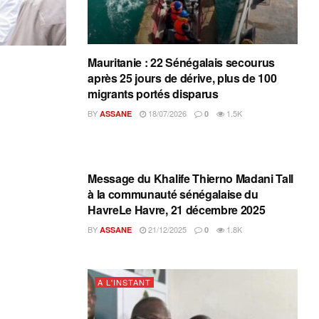
Mauritanie : 22 Sénégalais secourus
après 25 jours de dérive, plus de 100
migrants portés disparus
BY
18/07/2026
1.5K
ASSANE
0
A L'INSTANT
Message du Khalife Thierno Madani Tall
à la communauté sénégalaise du
HavreLe Havre, 21 décembre 2025
BY
21/12/2025
1.8K
ASSANE
0
A L'INSTANT