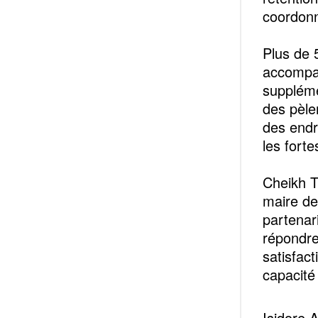
coordonn
Plus de 
accompa
suppléme
des pèle
des endr
les forte
Cheikh Ti
maire de
partenari
répondre
satisfact
capacité
Isidore 