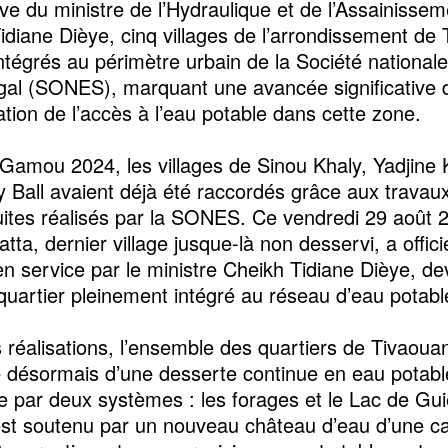
ative du ministre de l’Hydraulique et de l’Assainissem
idiane Dièye, cinq villages de l’arrondissement de
intégrés au périmètre urbain de la Société national
al (SONES), marquant une avancée significative 
ation de l’accès à l’eau potable dans cette zone.
 Gamou 2024, les villages de Sinou Khaly, Yadjine
y Ball avaient déjà été raccordés grâce aux travau
ites réalisés par la SONES. Ce vendredi 29 août 
tta, dernier village jusque-là non desservi, a offic
en service par le ministre Cheikh Tidiane Dièye, d
 quartier pleinement intégré au réseau d’eau potabl
 réalisations, l’ensemble des quartiers de Tivaoua
e désormais d’une desserte continue en eau potabl
e par deux systèmes : les forages et le Lac de Gu
est soutenu par un nouveau château d’eau d’une c