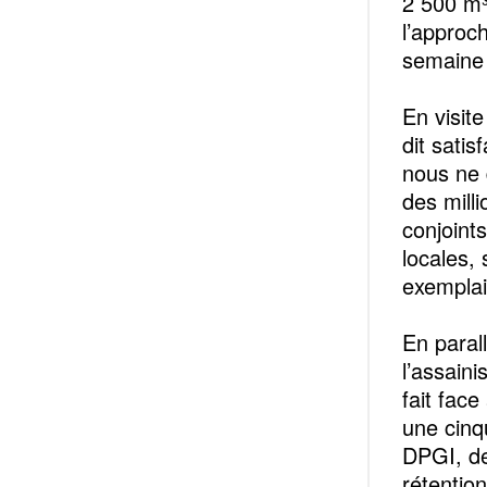
2 500 m³
l’approc
semaine 
En visit
dit satis
nous ne 
des milli
conjoint
locales, 
exemplai
En paral
l’assaini
fait fac
une cinq
DPGI, de
rétentio