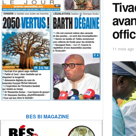
Tiva
avan
offi
11 mois ago
BES BI MAGAZINE