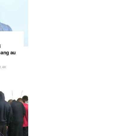
i
sang au
1.4K