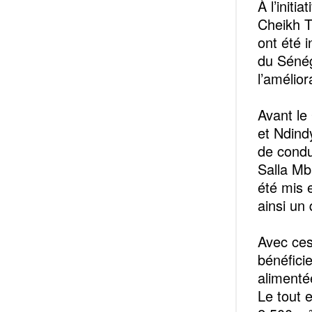
À l’initi
Cheikh T
ont été 
du Sénég
l’amélior
Avant le
et Ndind
de condu
Salla Mba
été mis 
ainsi un
Avec ces
bénéfici
alimenté
Le tout 