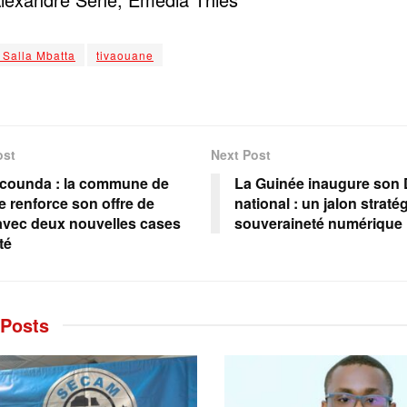
 Salla Mbatta
tivaouane
ost
Next Post
counda : la commune de
La Guinée inaugure son 
 renforce son offre de
national : un jalon straté
avec deux nouvelles cases
souveraineté numérique
té
Posts