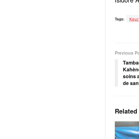
Tags:
Keur
Previous P
Tamba
Kahène
soins 
de san
Related