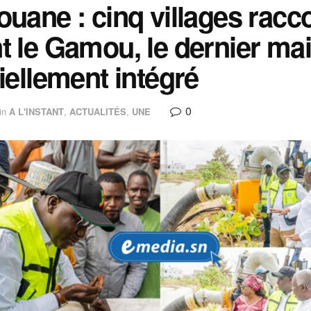
ouane : cinq villages racc
t le Gamou, le dernier mai
ciellement intégré
0
in
A L'INSTANT
,
ACTUALITÉS
,
UNE