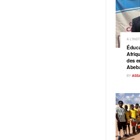
A L'INS
Éduca
Afriq
des e
Abeb
BY
ASS