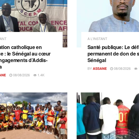
TANT
A L'INSTANT
tion catholique en
Santé publique: Le déf
ue : le Sénégal au cœur
permanent de don de 
ngagements d’Addis-
Sénégal
a
BY
08/08/2026
ASSANE
08/08/2026
1.4K
ANE