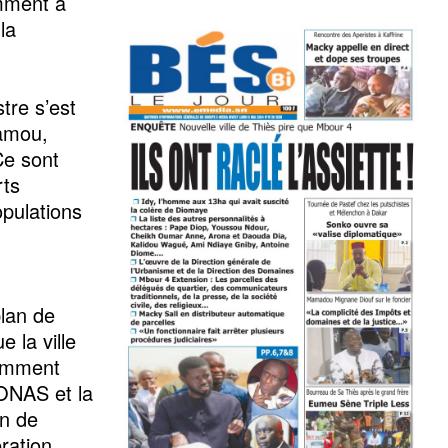
amment à
la
tre s’est
Gamou,
Ce sont
rts
pulations
plan de
 la ville
tamment
’ONAS et la
n de
ration