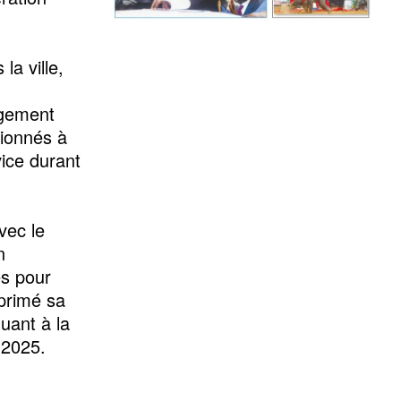
la ville,
rgement
tionnés à
vice durant
vec le
n
es pour
xprimé sa
quant à la
 2025.