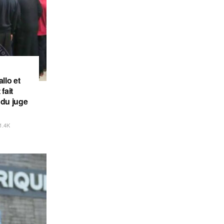
llo et
fait
 du juge
1.4K