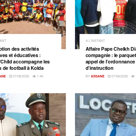
TANT
A L'INSTANT
tion des activités
Affaire Pape Cheikh Dia
ves et éducatives :
compagnie : le parquet 
Child accompagne les
appel de l’ordonnance
s de football à Kolda
d’instruction
07/08/2026
1.4K
BY
07/08/2026
ANE
ASSANE