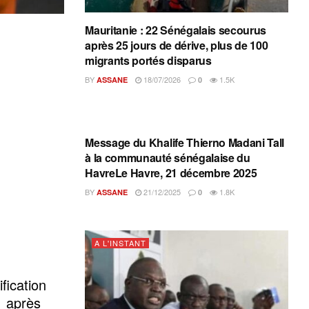
Mauritanie : 22 Sénégalais secourus
après 25 jours de dérive, plus de 100
migrants portés disparus
BY
18/07/2026
1.5K
ASSANE
0
A L'INSTANT
Message du Khalife Thierno Madani Tall
à la communauté sénégalaise du
HavreLe Havre, 21 décembre 2025
BY
21/12/2025
1.8K
ASSANE
0
A L'INSTANT
fication
1 après