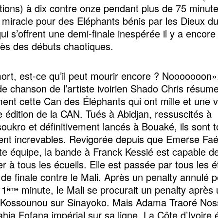
tions) à dix contre onze pendant plus de 75 minut
miracle pour des Eléphants bénis par les Dieux du
qui s’offrent une demi-finale inespérée il y a encor
rès des débuts chaotiques.
ort, est-ce qu’il peut mourir encore ? Nooooooon»
de chanson de l’artiste ivoirien Shado Chris résum
ment cette Can des Éléphants qui ont mille et une 
e édition de la CAN. Tués à Abidjan, ressuscités à
ukro et définitivement lancés à Bouaké, ils sont t
nt increvables. Revigorée depuis que Emerse Faé 
te équipe, la bande à Franck Kessié est capable d
r à tous les écueils. Elle est passée par tous les 
 de finale contre le Mali. Après un penalty annulé 
11
minute, le Mali se procurait un penalty après 
ème
 Kossounou sur Sinayoko. Mais Adama Traoré Noss
ahia Fofana impérial sur sa ligne. La Côte d’Ivoire