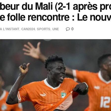
eur du Mali (2-1 après pr
e folle rencontre : Le nouv
0
A L'INSTANT
,
CAN2024
,
SPORTS
,
UNE