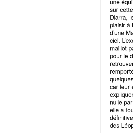
une équi
sur cette
Diarra, 
plaisir à
d’une Ma
ciel. L’
maillot p
pour le d
retrouve
remporté
quelques
car leur 
explique
nulle par
elle a to
définitiv
des Léop