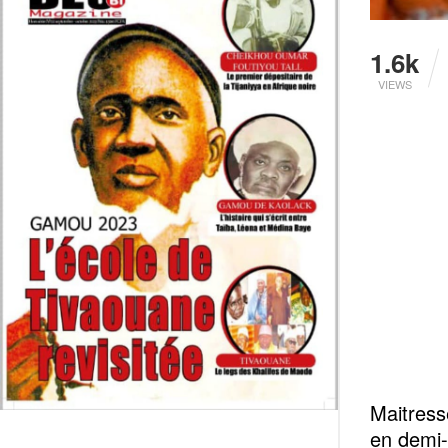
1.6k
VIEWS
Maitress
en demi-