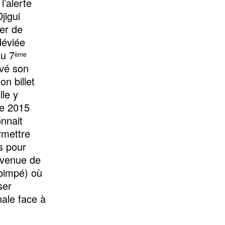
l’alerte
jigui
ner de
déviée
au 7
ème
evé son
on billet
lle y
de 2015
onnait
rmettre
fs pour
evenue de
Ebimpé) où
ser
nale face à