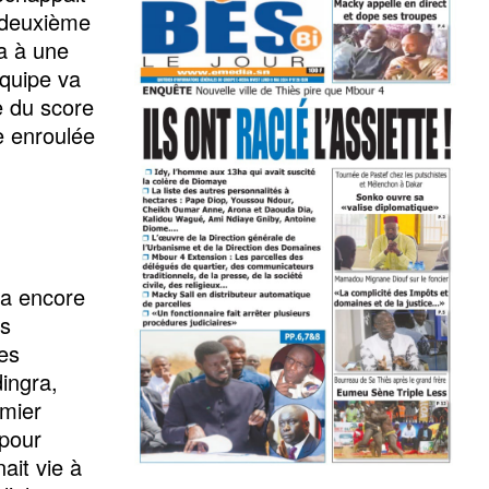
e deuxième
a à une
équipe va
e du score
e enroulée
i a encore
es
les
ingra,
emier
 pour
ait vie à