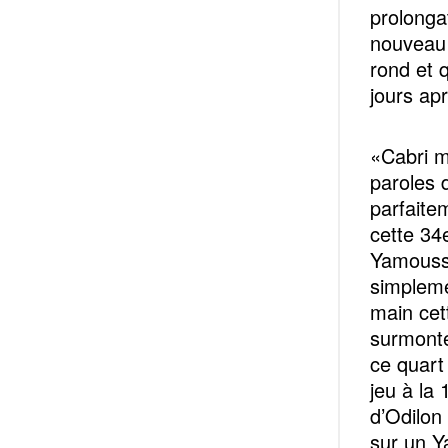
prolonga
nouveau 
rond et 
jours ap
«Cabri m
paroles 
parfaite
cette 34
Yamousso
simpleme
main cet
surmonte
ce quart
jeu à la 
d’Odilon
sur un Y