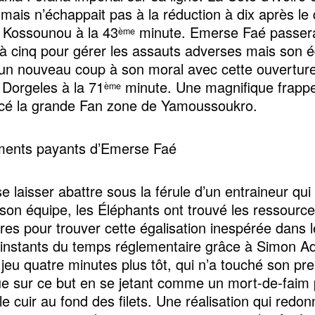
 mais n’échappait pas à la réduction à dix après l
 Kossounou à la 43
minute. Emerse Faé passer
ème
à cinq pour gérer les assauts adverses mais son 
un nouveau coup à son moral avec cette ouvertur
Dorgeles à la 71
minute. Une magnifique frapp
ème
acé la grande Fan zone de Yamoussoukro.
ents payants d’Emerse Faé
e laisser abattre sous la férule d’un entraineur qu
 son équipe, les Éléphants ont trouvé les ressourc
res pour trouver cette égalisation inespérée dans 
 instants du temps réglementaire grâce à Simon Ad
 jeu quatre minutes plus tôt, qui n’a touché son pr
ue sur ce but en se jetant comme un mort-de-faim
e cuir au fond des filets. Une réalisation qui redonn