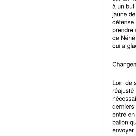
à un but
jaune de
défense 
prendre 
de Néné 
qui a gl
Changem
Loin de s
réajusté
nécessai
derniers
entré en
ballon q
envoyer l