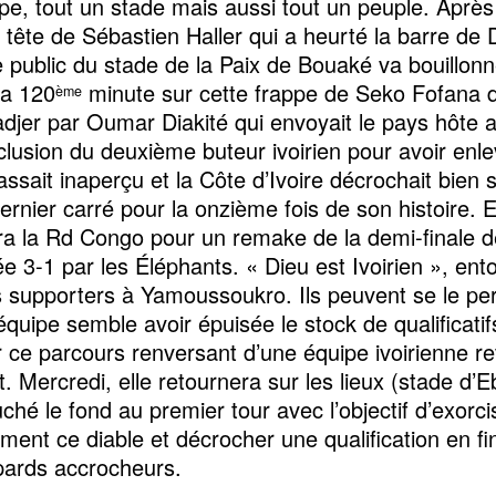
pe, tout un stade mais aussi tout un peuple. Après 
 tête de Sébastien Haller qui a heurté la barre de D
le public du stade de la Paix de Bouaké va bouillon
 la 120
minute sur cette frappe de Seko Fofana 
ème
djer par Oumar Diakité qui envoyait le pays hôte 
exclusion du deuxième buteur ivoirien pour avoir enl
assait inaperçu et la Côte d’Ivoire décrochait bien s
ernier carré pour la onzième fois de son histoire. E
ra la Rd Congo pour un remake de la demi-finale 
e 3-1 par les Éléphants. « Dieu est Ivoirien », ent
 supporters à Yamoussoukro. Ils peuvent se le pe
équipe semble avoir épuisée le stock de qualificati
r ce parcours renversant d’une équipe ivoirienne r
t. Mercredi, elle retournera sur les lieux (stade d’
uché le fond au premier tour avec l’objectif d’exorci
ement ce diable et décrocher une qualification en fi
ards accrocheurs.