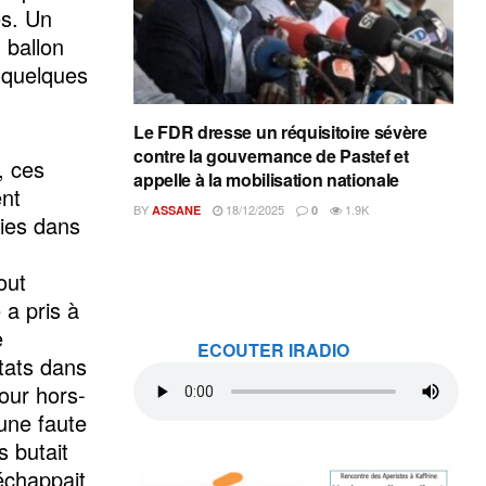
es. Un
 ballon
e quelques
Le FDR dresse un réquisitoire sévère
contre la gouvernance de Pastef et
, ces
appelle à la mobilisation nationale
ent
BY
18/12/2025
1.9K
ASSANE
0
vies dans
out
a pris à
e
ECOUTER IRADIO
états dans
pour hors-
une faute
 butait
 échappait