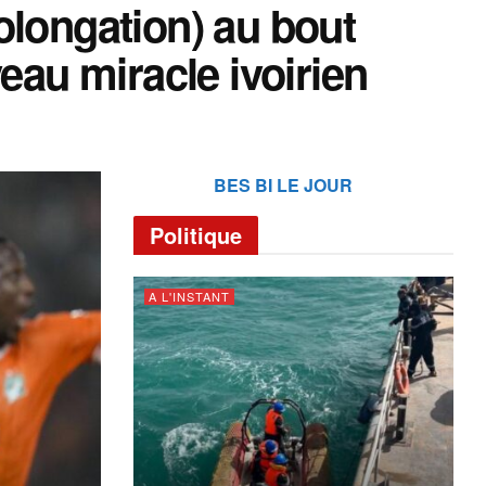
olongation) au bout
eau miracle ivoirien
BES BI LE JOUR
Politique
A L'INSTANT