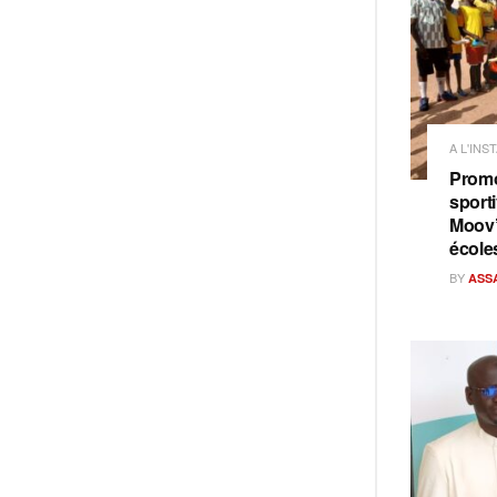
A L'INS
Promo
sporti
Moov’
école
BY
ASS