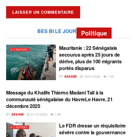
BES BI LE JOUR
Politique
Mauritanie : 22 Sénégalais
A L'INSTANT
secourus après 25 jours de
dérive, plus de 100 migrants
portés disparus
BY
ASSANE
18/07/2026
1.5K
Message du Khalife Thierno Madani Tall à la
A L'INSTANT
communauté sénégalaise du HavreLe Havre, 21
décembre 2025
BY
ASSANE
21/12/2025
1.8K
Le FDR dresse un réquisitoire
A L'INSTANT
sévère contre la gouvernance