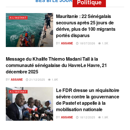
BES BI LE JOUR
Politique
Mauritanie : 22 Sénégalais
A L'INSTANT
secourus après 25 jours de
dérive, plus de 100 migrants
portés disparus
BY
ASSANE
18/07/2026
1.5K
Message du Khalife Thierno Madani Tall à la
A L'INSTANT
communauté sénégalaise du HavreLe Havre, 21
décembre 2025
BY
ASSANE
21/12/2025
1.8K
Le FDR dresse un réquisitoire
A L'INSTANT
sévère contre la gouvernance
de Pastef et appelle à la
mobilisation nationale
BY
ASSANE
18/12/2025
1.9K