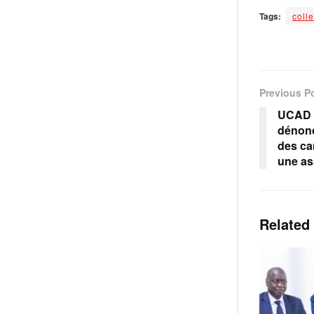
Tags:
coll
Previous P
UCAD :
dénonc
des ca
une as
Related