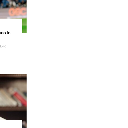
ns le
1.4K