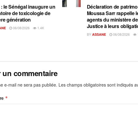
 : le Sénégal inaugure un
Déclaration de patrimo
toire de toxicologie de
Moussa Sarr rappelle l
ère génération
agents du ministère de
Justice à leurs obligat
06/08/2026
1.4K
ANE
BY
06/08/2026
ASSANE
r un commentaire
e e-mail ne sera pas publiée.
Les champs obligatoires sont indiqués 
re
*