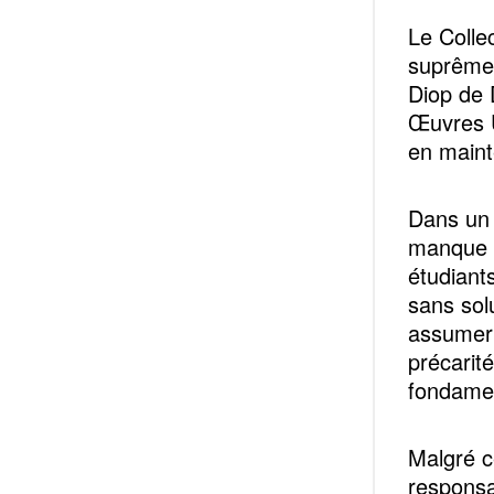
Le Colle
suprême 
Diop de 
Œuvres U
en maint
Dans un 
manque d
étudiants
sans sol
assumer 
précarité
fondame
Malgré ce
responsa