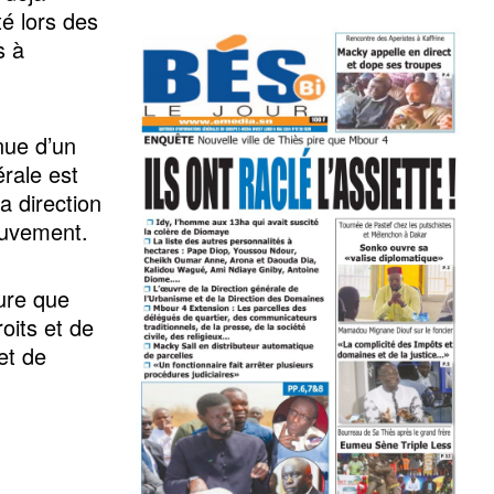
té lors des
s à
nue d’un
rale est
a direction
ouvement.
sure que
oits et de
 et de