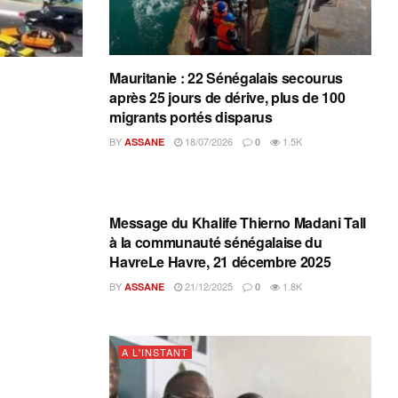
Mauritanie : 22 Sénégalais secourus
après 25 jours de dérive, plus de 100
migrants portés disparus
BY
18/07/2026
1.5K
ASSANE
0
A L'INSTANT
Message du Khalife Thierno Madani Tall
à la communauté sénégalaise du
HavreLe Havre, 21 décembre 2025
BY
21/12/2025
1.8K
ASSANE
0
A L'INSTANT