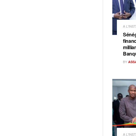
A L'INS
Sénég
finan
milli
Banq
BY
ASS
A L'INS