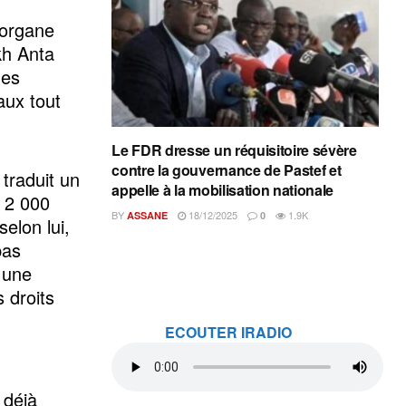
 organe
kh Anta
des
aux tout
Le FDR dresse un réquisitoire sévère
contre la gouvernance de Pastef et
traduit un
appelle à la mobilisation nationale
e 2 000
BY
18/12/2025
1.9K
ASSANE
0
selon lui,
pas
 une
s droits
ECOUTER IRADIO
 déjà