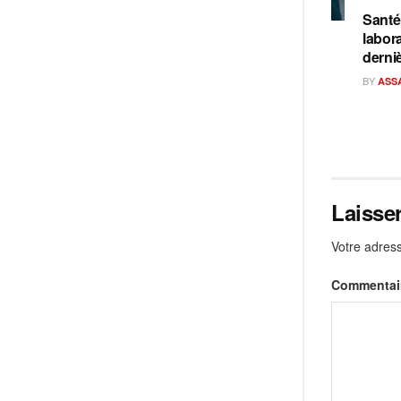
Santé
labora
derni
BY
ASS
Laisse
Votre adress
Commentai