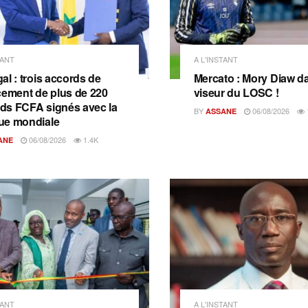
TANT
A L'INSTANT
al : trois accords de
Mercato : Mory Diaw da
cement de plus de 220
viseur du LOSC !
ards FCFA signés avec la
BY
06/08/2026
ASSANE
ue mondiale
06/08/2026
1.4K
ANE
TANT
A L'INSTANT