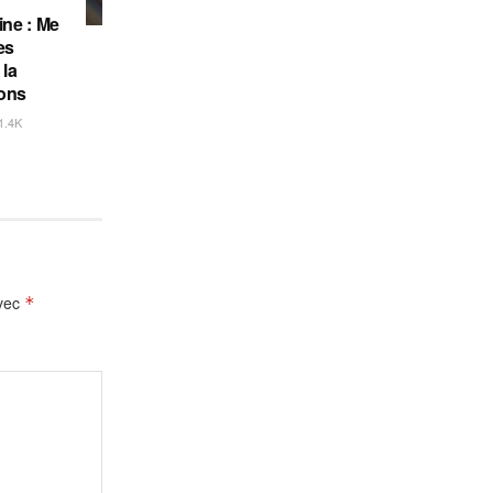
ine : Me
es
 la
ions
1.4K
avec
*