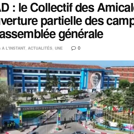
 : le Collectif des Amica
verture partielle des cam
assemblée générale
0
n
A L'INSTANT
,
ACTUALITÉS
,
UNE