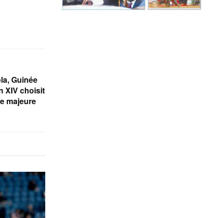
la, Guinée
n XIV choisit
ée majeure