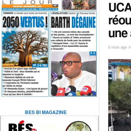
UCAD
réou
une 
5 mois ago
i
BES BI MAGAZINE