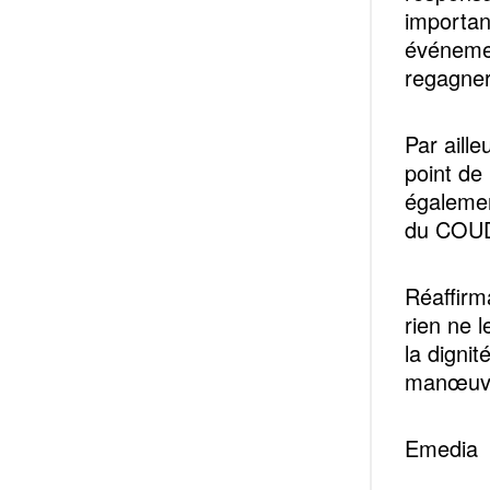
important
événemen
regagner
Par aill
point de
égalemen
du COUD,
Réaffirm
rien ne 
la dignit
manœuvre
Emedia