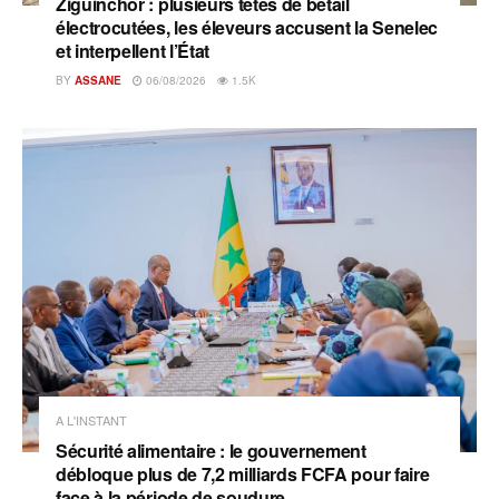
Ziguinchor : plusieurs têtes de bétail
électrocutées, les éleveurs accusent la Senelec
et interpellent l’État
BY
ASSANE
06/08/2026
1.5K
A L'INSTANT
Sécurité alimentaire : le gouvernement
débloque plus de 7,2 milliards FCFA pour faire
face à la période de soudure