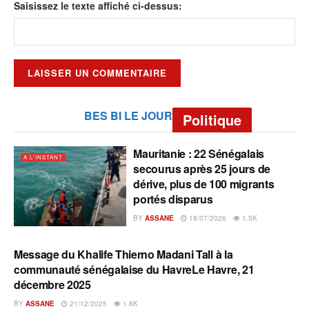
Saisissez le texte affiché ci-dessus:
BES BI LE JOUR
Politique
Mauritanie : 22 Sénégalais
A L'INSTANT
secourus après 25 jours de
dérive, plus de 100 migrants
portés disparus
BY
ASSANE
18/07/2026
1.5K
Message du Khalife Thierno Madani Tall à la
A L'INSTANT
communauté sénégalaise du HavreLe Havre, 21
décembre 2025
BY
ASSANE
21/12/2025
1.8K