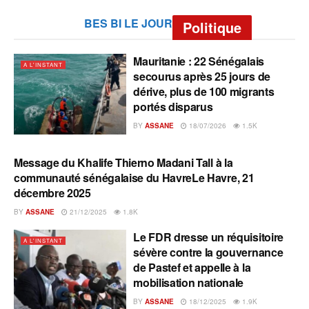
BES BI LE JOUR
Politique
Mauritanie : 22 Sénégalais
A L'INSTANT
secourus après 25 jours de
dérive, plus de 100 migrants
portés disparus
BY
ASSANE
18/07/2026
1.5K
Message du Khalife Thierno Madani Tall à la
A L'INSTANT
communauté sénégalaise du HavreLe Havre, 21
décembre 2025
BY
ASSANE
21/12/2025
1.8K
Le FDR dresse un réquisitoire
A L'INSTANT
sévère contre la gouvernance
de Pastef et appelle à la
mobilisation nationale
BY
ASSANE
18/12/2025
1.9K