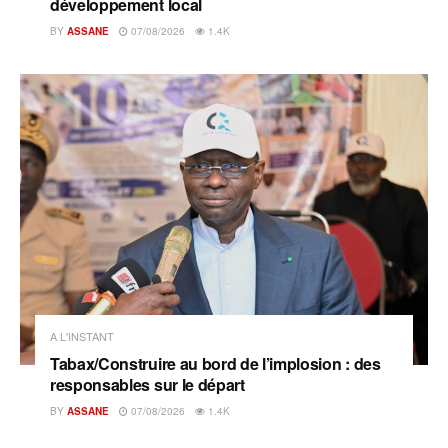
développement local
BY
ASSANE
07/08/2026
1.4K
A L'INSTANT
Tabax/Construire au bord de l’implosion : des
responsables sur le départ
BY
ASSANE
07/08/2026
1.4K