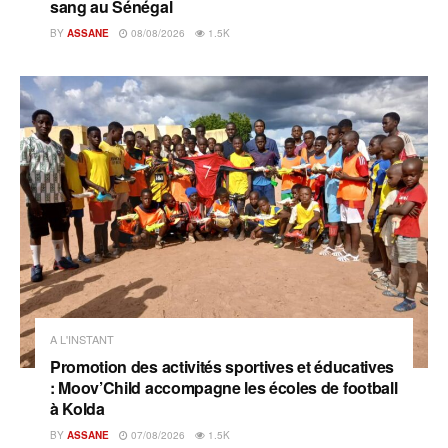
sang au Sénégal
BY
ASSANE
08/08/2026
1.5K
A L'INSTANT
Promotion des activités sportives et éducatives
: Moov’Child accompagne les écoles de football
à Kolda
BY
ASSANE
07/08/2026
1.5K