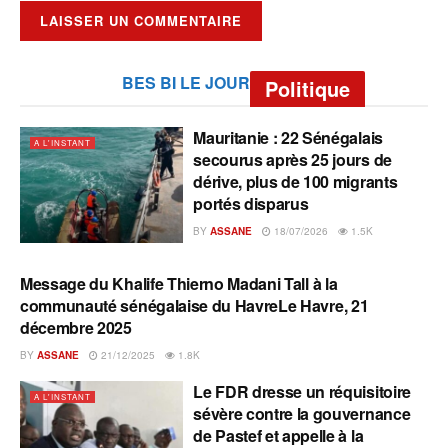
BES BI LE JOUR
Politique
Mauritanie : 22 Sénégalais
A L'INSTANT
secourus après 25 jours de
dérive, plus de 100 migrants
portés disparus
BY
ASSANE
18/07/2026
1.5K
Message du Khalife Thierno Madani Tall à la
A L'INSTANT
communauté sénégalaise du HavreLe Havre, 21
décembre 2025
BY
ASSANE
21/12/2025
1.8K
Le FDR dresse un réquisitoire
A L'INSTANT
sévère contre la gouvernance
de Pastef et appelle à la