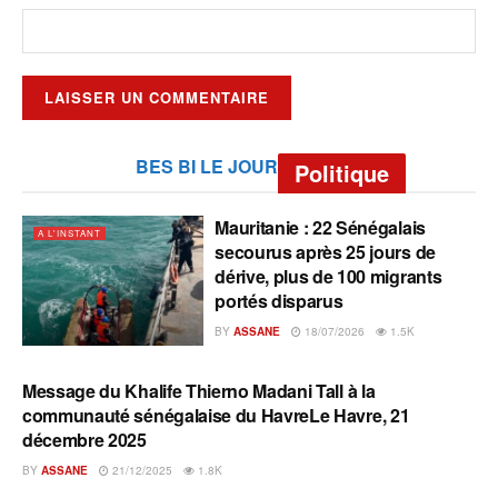
BES BI LE JOUR
Politique
Mauritanie : 22 Sénégalais
A L'INSTANT
secourus après 25 jours de
dérive, plus de 100 migrants
portés disparus
BY
ASSANE
18/07/2026
1.5K
Message du Khalife Thierno Madani Tall à la
A L'INSTANT
communauté sénégalaise du HavreLe Havre, 21
décembre 2025
BY
ASSANE
21/12/2025
1.8K