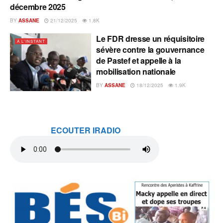
décembre 2025
BY
ASSANE
21/12/2025
1.8K
Le FDR dresse un réquisitoire
A L'INSTANT
sévère contre la gouvernance
de Pastef et appelle à la
mobilisation nationale
BY
ASSANE
18/12/2025
1.9K
ECOUTER IRADIO