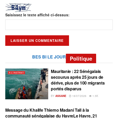
Saisissez le texte affiché ci-dessus:
BES BI LE JOUR
Politique
Mauritanie : 22 Sénégalais
A L'INSTANT
secourus après 25 jours de
dérive, plus de 100 migrants
portés disparus
BY
ASSANE
18/07/2026
1.5K
Message du Khalife Thierno Madani Tall à la
A L'INSTANT
communauté sénégalaise du HavreLe Havre, 21