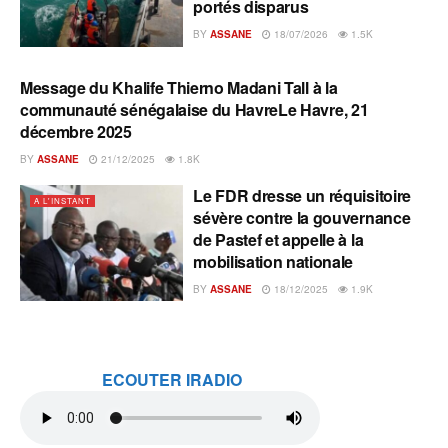
portés disparus
BY
ASSANE
18/07/2026
1.5K
Message du Khalife Thierno Madani Tall à la
A L'INSTANT
communauté sénégalaise du HavreLe Havre, 21
décembre 2025
BY
ASSANE
21/12/2025
1.8K
Le FDR dresse un réquisitoire
A L'INSTANT
sévère contre la gouvernance
de Pastef et appelle à la
mobilisation nationale
BY
ASSANE
18/12/2025
1.9K
ECOUTER IRADIO