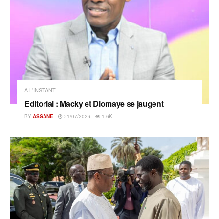
A L'INSTANT
Editorial : Macky et Diomaye se jaugent
BY
ASSANE
21/07/2026
1.6K