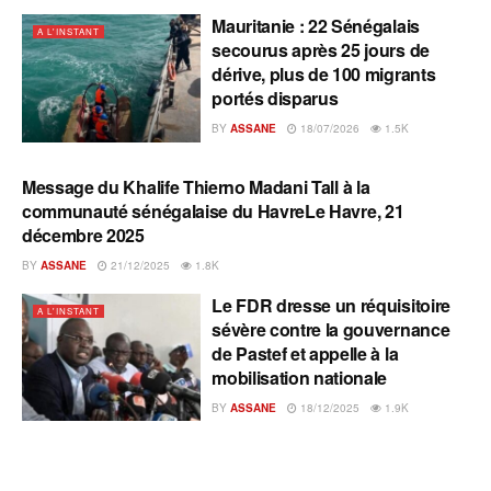
Mauritanie : 22 Sénégalais
A L'INSTANT
secourus après 25 jours de
dérive, plus de 100 migrants
portés disparus
BY
ASSANE
18/07/2026
1.5K
Message du Khalife Thierno Madani Tall à la
A L'INSTANT
communauté sénégalaise du HavreLe Havre, 21
décembre 2025
BY
ASSANE
21/12/2025
1.8K
Le FDR dresse un réquisitoire
A L'INSTANT
sévère contre la gouvernance
de Pastef et appelle à la
mobilisation nationale
BY
ASSANE
18/12/2025
1.9K