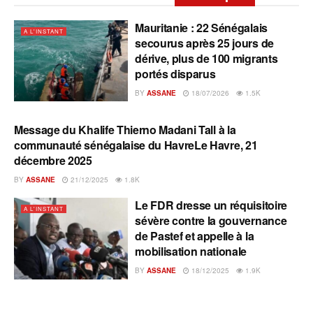
Mauritanie : 22 Sénégalais
A L'INSTANT
secourus après 25 jours de
dérive, plus de 100 migrants
portés disparus
BY
ASSANE
18/07/2026
1.5K
Message du Khalife Thierno Madani Tall à la
A L'INSTANT
communauté sénégalaise du HavreLe Havre, 21
décembre 2025
BY
ASSANE
21/12/2025
1.8K
Le FDR dresse un réquisitoire
A L'INSTANT
sévère contre la gouvernance
de Pastef et appelle à la
mobilisation nationale
BY
ASSANE
18/12/2025
1.9K