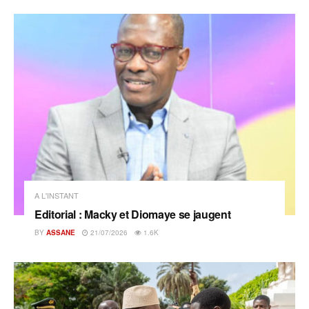
A L'INSTANT
Editorial : Macky et Diomaye se jaugent
BY
ASSANE
21/07/2026
1.6K