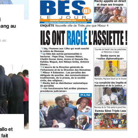
i
sang au
1.4K
llo et
fait