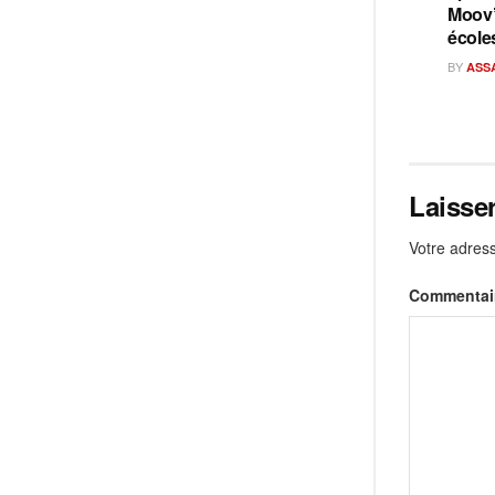
Moov’
école
BY
ASS
Laisse
Votre adress
Commentai