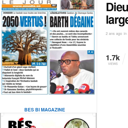
Dieu
larg
2 ans ago
in
1.7k
VIEWS
BES BI MAGAZINE