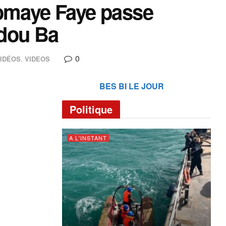
iomaye Faye passe
adou Ba
0
VIDÉOS
,
VIDEOS
BES BI LE JOUR
Politique
A L'INSTANT