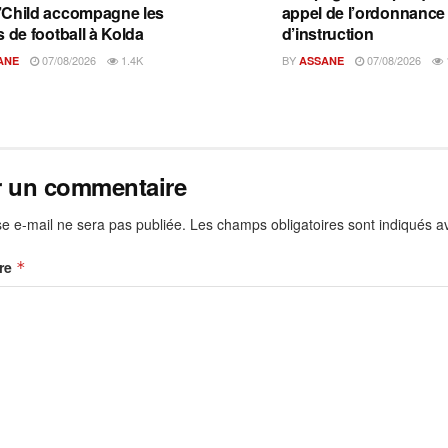
Child accompagne les
appel de l’ordonnance
s de football à Kolda
d’instruction
07/08/2026
1.4K
BY
07/08/2026
ANE
ASSANE
r un commentaire
e e-mail ne sera pas publiée.
Les champs obligatoires sont indiqués 
re
*