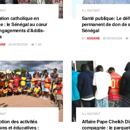
TANT
A L'INSTANT
tion catholique en
Santé publique: Le déf
ue : le Sénégal au cœur
permanent de don de 
ngagements d’Addis-
Sénégal
a
BY
08/08/2026
ASSANE
08/08/2026
1.4K
ANE
TANT
A L'INSTANT
tion des activités
Affaire Pape Cheikh Dia
ves et éducatives :
compagnie : le parquet 