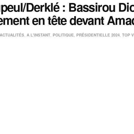
peul/Derklé : Bassirou D
ement en tête devant Am
ACTUALITÉS
,
A L'INSTANT
,
POLITIQUE
,
PRÉSIDENTIELLE 2024
,
TOP 