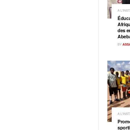
A L'INS
Éduca
Afriq
des e
Abeb
BY
ASS
A L'INS
Promo
sporti