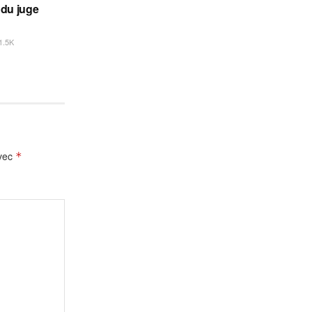
 du juge
1.5K
avec
*