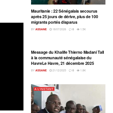
Mauritanie : 22 Sénégalais secourus
après 25 jours de dérive, plus de 100
migrants portés disparus
BY
18/07/2026
1.5K
ASSANE
0
A L'INSTANT
Message du Khalife Thierno Madani Tall
à la communauté sénégalaise du
HavreLe Havre, 21 décembre 2025
BY
21/12/2025
1.8K
ASSANE
0
A L'INSTANT