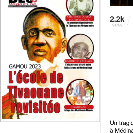
2.2k
VIEWS
‎Un trag
à Médin