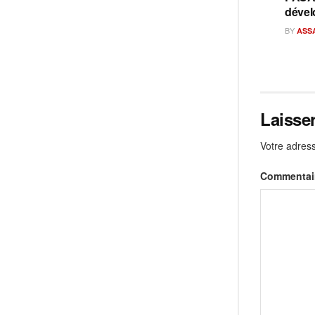
dével
BY
ASS
Laisse
Votre adress
Commentai