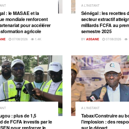
TANT
A L'INSTANT
al : le MASAE et la
Sénégal : les recettes 
e mondiale renforcent
secteur extractif attei
artenariat pour accélérer
milliards FCFA au prem
nsformation agricole
semestre 2025
07/08/2026
1.4K
BY
07/08/2026
ANE
ASSANE
TANT
A L'INSTANT
gou : plus de 1,5
Tabax/Construire au b
rd de FCFA investis par le
l’implosion : des resp
EN pour renforcer le
sur le départ