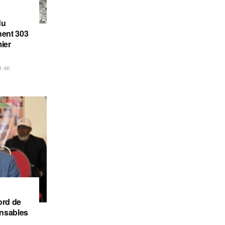
du
gnent 303
ier
1.4K
ord de
onsables