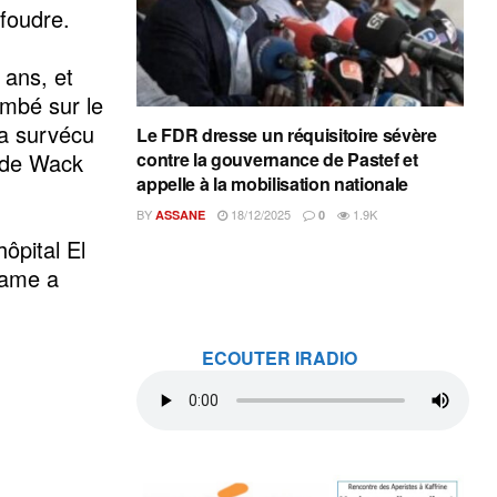
 foudre.
 ans, et
mbé sur le
 a survécu
Le FDR dresse un réquisitoire sévère
é de Wack
contre la gouvernance de Pastef et
appelle à la mobilisation nationale
BY
18/12/2025
1.9K
ASSANE
0
ôpital El
rame a
ECOUTER IRADIO