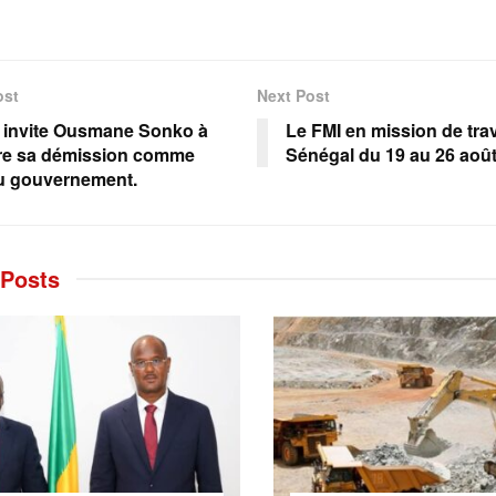
ost
Next Post
 invite Ousmane Sonko à
Le FMI en mission de trav
re sa démission comme
Sénégal du 19 au 26 aoû
u gouvernement.
Posts