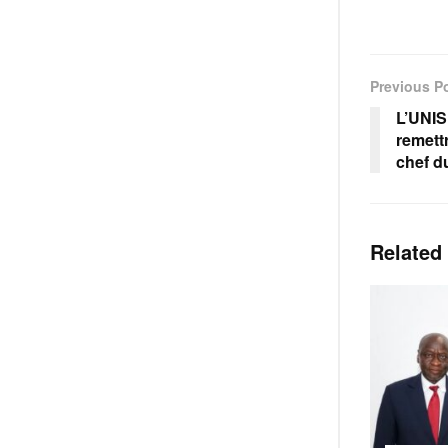
Previous P
L’UNIS
remett
chef d
Related