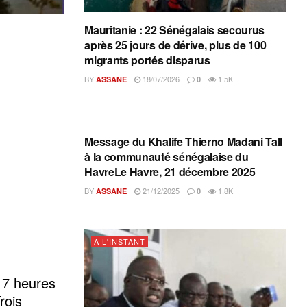
Mauritanie : 22 Sénégalais secourus
après 25 jours de dérive, plus de 100
migrants portés disparus
BY
18/07/2026
1.5K
ASSANE
0
A L'INSTANT
Message du Khalife Thierno Madani Tall
à la communauté sénégalaise du
HavreLe Havre, 21 décembre 2025
BY
21/12/2025
1.8K
ASSANE
0
A L'INSTANT
 17 heures
rois