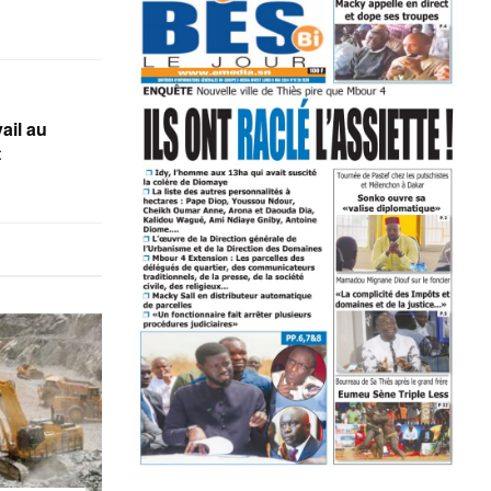
ail au
t