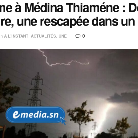
e à Médina Thiaméne : De
re, une rescapée dans un 
0
in
A L'INSTANT
,
ACTUALITÉS
,
UNE