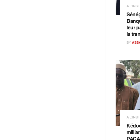
A L'INS
Sénég
Banqu
leur p
la tra
BY
ASS
A L'INS
Kédou
millia
PACAS