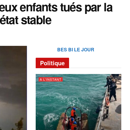
ux enfants tués par la
état stable
BES BI LE JOUR
Politique
A L'INSTANT