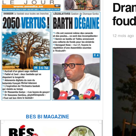
Dram
foud
12 mois ago
BES BI MAGAZINE