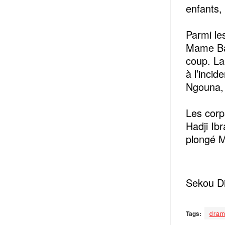
enfants,
‎Parmi l
Mame Ba
coup. La
à l’inci
Ngouna, 
‎Les cor
Hadji Ib
plongé M
Sekou Di
Tags:
dram