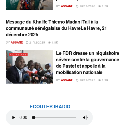
BY
ASSANE
18/07/2026
1.5K
Message du Khalife Thierno Madani Tall à la
A L'INSTANT
communauté sénégalaise du HavreLe Havre, 21
décembre 2025
BY
ASSANE
21/12/2025
1.8K
Le FDR dresse un réquisitoire
A L'INSTANT
sévère contre la gouvernance
de Pastef et appelle à la
mobilisation nationale
BY
ASSANE
18/12/2025
1.9K
ECOUTER IRADIO