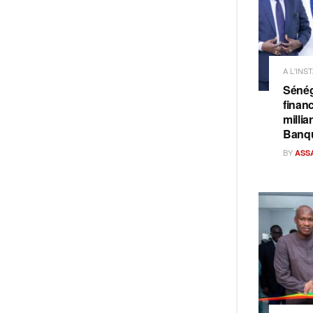
A L'INS
Sénég
finan
milli
Banq
BY
ASS