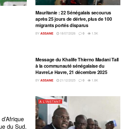
Mauritanie : 22 Sénégalais secourus
après 25 jours de dérive, plus de 100
migrants portés disparus
BY
18/07/2026
1.5K
ASSANE
0
A L'INSTANT
Message du Khalife Thierno Madani Tall
à la communauté sénégalaise du
HavreLe Havre, 21 décembre 2025
BY
21/12/2025
1.8K
ASSANE
0
A L'INSTANT
 d’Afrique
que du Sud.