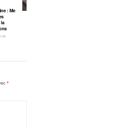
ine : Me
es
 la
ions
1.4K
avec
*