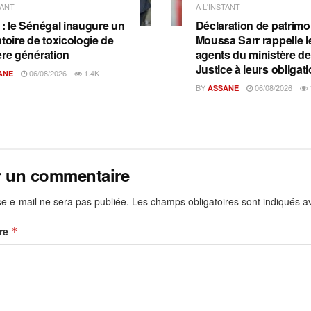
TANT
A L'INSTANT
 : le Sénégal inaugure un
Déclaration de patrimo
toire de toxicologie de
Moussa Sarr rappelle l
ère génération
agents du ministère de
Justice à leurs obligat
06/08/2026
1.4K
ANE
BY
06/08/2026
ASSANE
r un commentaire
e e-mail ne sera pas publiée.
Les champs obligatoires sont indiqués 
re
*