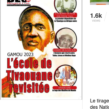
1.6k
VIEWS
Le tirag
des Nati