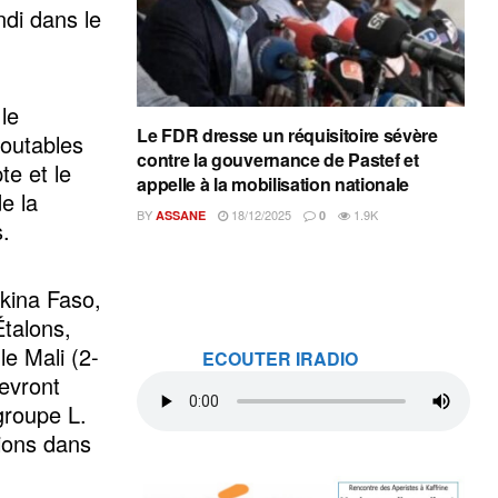
ndi dans le
le
Le FDR dresse un réquisitoire sévère
doutables
contre la gouvernance de Pastef et
te et le
appelle à la mobilisation nationale
e la
BY
18/12/2025
1.9K
ASSANE
0
s.
rkina Faso,
Étalons,
le Mali (2-
ECOUTER IRADIO
devront
groupe L.
Lions dans