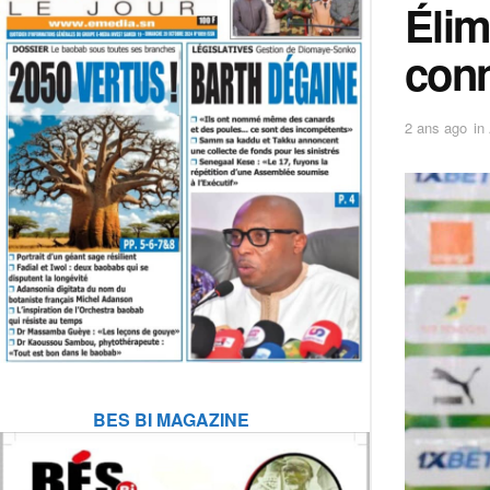
Élim
con
2 ans ago
in
BES BI MAGAZINE