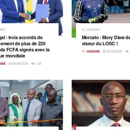
TANT
A L'INSTANT
al : trois accords de
Mercato : Mory Diaw da
cement de plus de 220
viseur du LOSC !
ards FCFA signés avec la
BY
06/08/2026
ASSANE
ue mondiale
06/08/2026
1.4K
ANE