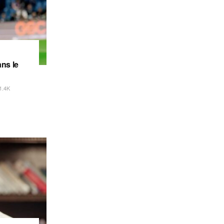
ns le
1.4K