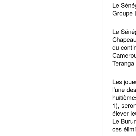
Le Sénég
Groupe 
Le Sénég
Chapeau 
du contin
Cameroun
Teranga o
Les joue
l’une de
huitièmes
1), seron
élever l
Le Burun
ces élimi