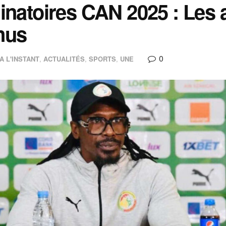
inatoires CAN 2025 : Les 
nus
0
A L'INSTANT
,
ACTUALITÉS
,
SPORTS
,
UNE