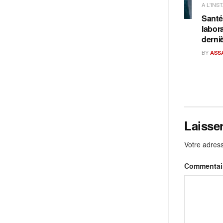
A L'INS
Santé
labora
derni
BY
ASS
Laisse
Votre adress
Commentai