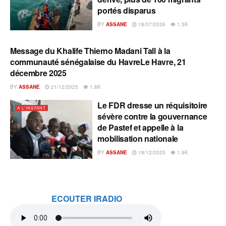
portés disparus
BY
ASSANE
18/07/2026
1.5K
Message du Khalife Thierno Madani Tall à la
A L'INSTANT
communauté sénégalaise du HavreLe Havre, 21
décembre 2025
BY
ASSANE
21/12/2025
1.8K
Le FDR dresse un réquisitoire
A L'INSTANT
sévère contre la gouvernance
de Pastef et appelle à la
mobilisation nationale
BY
ASSANE
18/12/2025
1.9K
ECOUTER IRADIO