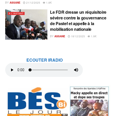
BY
ASSANE
21/12/2025
1.8K
Le FDR dresse un réquisitoire
A L'INSTANT
sévère contre la gouvernance
de Pastef et appelle à la
mobilisation nationale
BY
ASSANE
18/12/2025
1.9K
ECOUTER IRADIO