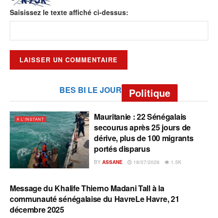
Saisissez le texte affiché ci-dessus:
BES BI LE JOUR
Politique
Mauritanie : 22 Sénégalais
A L'INSTANT
secourus après 25 jours de
dérive, plus de 100 migrants
portés disparus
BY
ASSANE
18/07/2026
1.5K
Message du Khalife Thierno Madani Tall à la
A L'INSTANT
communauté sénégalaise du HavreLe Havre, 21
décembre 2025