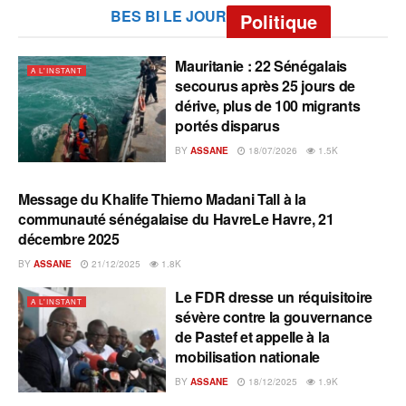
BES BI LE JOUR
Politique
Mauritanie : 22 Sénégalais
A L'INSTANT
secourus après 25 jours de
dérive, plus de 100 migrants
portés disparus
BY
ASSANE
18/07/2026
1.5K
Message du Khalife Thierno Madani Tall à la
A L'INSTANT
communauté sénégalaise du HavreLe Havre, 21
décembre 2025
BY
ASSANE
21/12/2025
1.8K
Le FDR dresse un réquisitoire
A L'INSTANT
sévère contre la gouvernance
de Pastef et appelle à la
mobilisation nationale
BY
ASSANE
18/12/2025
1.9K