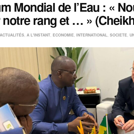
m Mondial de l’Eau : « Nou
r notre rang et … » (Cheik
ACTUALITÉS
,
A L'INSTANT
,
ECONOMIE
,
INTERNATIONAL
,
SOCIETE
,
U