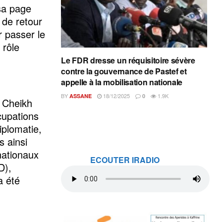
 sa page
 de retour
r passer le
 rôle
Le FDR dresse un réquisitoire sévère
contre la gouvernance de Pastef et
appelle à la mobilisation nationale
BY
18/12/2025
1.9K
ASSANE
0
e Cheikh
cupations
iplomatie,
s ainsi
nationaux
ECOUTER IRADIO
D),
a été