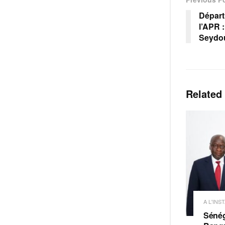
Dépar
l’APR 
Seydo
Related
A L'INS
Sénég