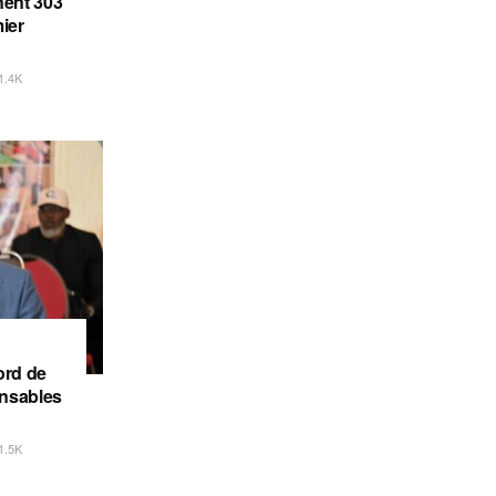
gnent 303
ier
1.4K
ord de
onsables
1.5K