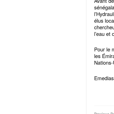
Avant de
sénégalai
l’Hydrau
élus loca
chercheu
l’eau et 
Pour le 
les Émir
Nations-U
Emedias
Previous P