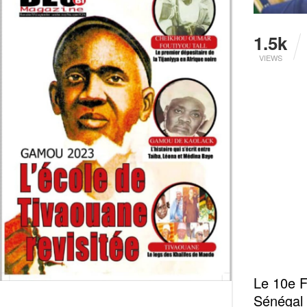
1.5k
VIEWS
Le 10e F
Sénégal 