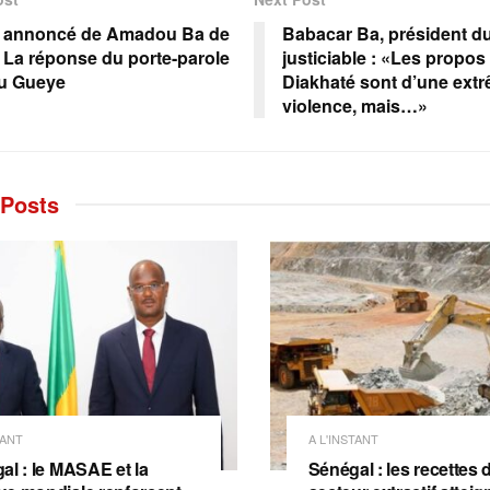
t annoncé de Amadou Ba de
Babacar Ba, président d
: La réponse du porte-parole
justiciable : «Les propo
u Gueye
Diakhaté sont d’une ext
violence, mais…»
Posts
TANT
A L'INSTANT
al : le MASAE et la
Sénégal : les recettes 