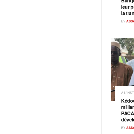
Banqu
leur p
la tra
BY
ASS
A L'INS
Kédou
millia
PACAS
dével
BY
ASS