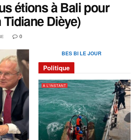
s étions à Bali pour
h Tidiane Dièye)
0
NE
BES BI LE JOUR
Politique
A L'INSTANT