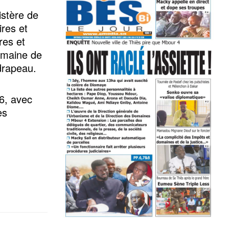
istère de
res et
ires et
omaine de
 drapeau.
26, avec
es