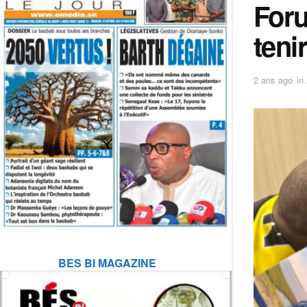
Foru
teni
2 ans ago
in
BES BI MAGAZINE