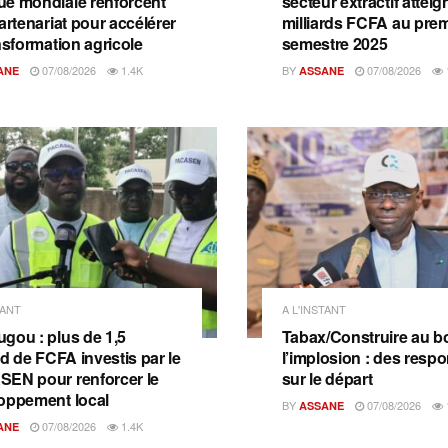
e mondiale renforcent
secteur extractif attei
artenariat pour accélérer
milliards FCFA au prem
nsformation agricole
semestre 2025
07/08/2026
1.4K
BY
07/08/2026
ANE
ASSANE
TANT
A L'INSTANT
gou : plus de 1,5
Tabax/Construire au b
rd de FCFA investis par le
l’implosion : des resp
EN pour renforcer le
sur le départ
oppement local
BY
07/08/2026
ASSANE
07/08/2026
1.4K
ANE