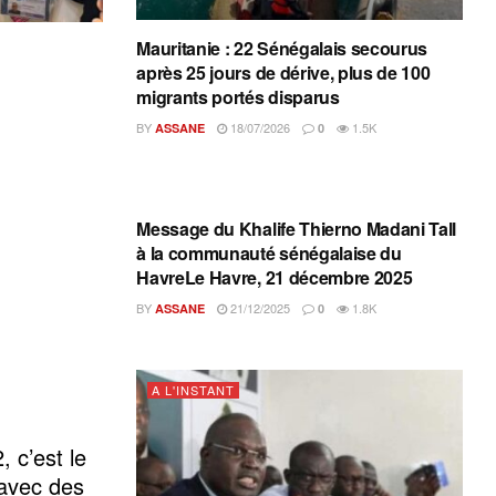
Mauritanie : 22 Sénégalais secourus
après 25 jours de dérive, plus de 100
migrants portés disparus
BY
18/07/2026
1.5K
ASSANE
0
A L'INSTANT
Message du Khalife Thierno Madani Tall
à la communauté sénégalaise du
HavreLe Havre, 21 décembre 2025
BY
21/12/2025
1.8K
ASSANE
0
A L'INSTANT
 c’est le
 avec des