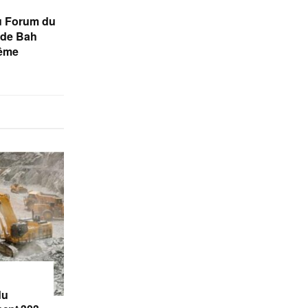
u Forum du
s de Bah
rême
du