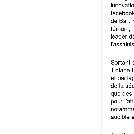
innovatio
facebook
de Bali. 
témoin, 
leader d
l’assaini
Sortant 
Tidiane 
et parta
de la sé
que des 
pour l’a
notammen
audible e