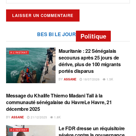
BES BI LE JOUR
Politique
Mauritanie : 22 Sénégalais
A L'INSTANT
secourus après 25 jours de
dérive, plus de 100 migrants
portés disparus
BY
ASSANE
18/07/2026
1.5K
Message du Khalife Thierno Madani Tall à la
A L'INSTANT
communauté sénégalaise du HavreLe Havre, 21
décembre 2025
BY
ASSANE
21/12/2025
1.8K
Le FDR dresse un réquisitoire
A L'INSTANT
sévère contre la gouvernance