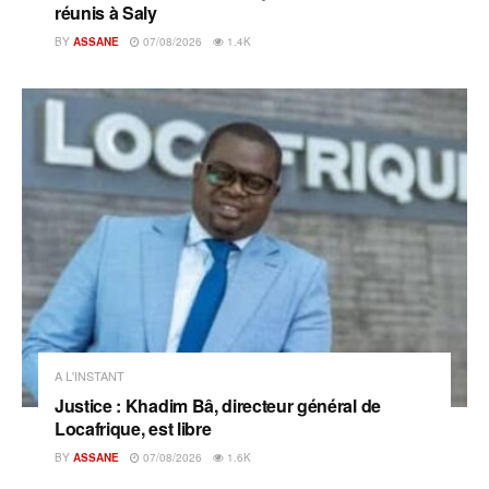
réunis à Saly
BY
ASSANE
07/08/2026
1.4K
A L'INSTANT
Justice : Khadim Bâ, directeur général de
Locafrique, est libre
BY
ASSANE
07/08/2026
1.6K