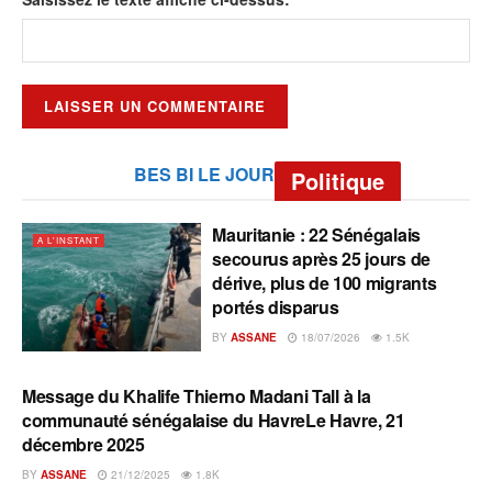
BES BI LE JOUR
Politique
Mauritanie : 22 Sénégalais
A L'INSTANT
secourus après 25 jours de
dérive, plus de 100 migrants
portés disparus
BY
ASSANE
18/07/2026
1.5K
Message du Khalife Thierno Madani Tall à la
A L'INSTANT
communauté sénégalaise du HavreLe Havre, 21
décembre 2025
BY
ASSANE
21/12/2025
1.8K