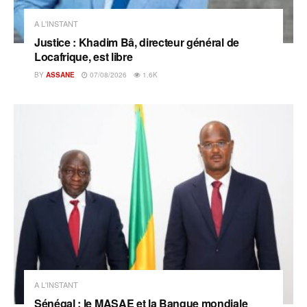
A L'INSTANT
Justice : Khadim Bâ, directeur général de
Locafrique, est libre
BY
ASSANE
07/08/2026
1.6K
A L'INSTANT
Sénégal : le MASAE et la Banque mondiale