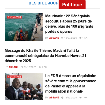
BES BI LE JOUR
Politique
Mauritanie : 22 Sénégalais
A L'INSTANT
secourus après 25 jours de
dérive, plus de 100 migrants
portés disparus
BY
ASSANE
18/07/2026
1.5K
Message du Khalife Thierno Madani Tall à la
A L'INSTANT
communauté sénégalaise du HavreLe Havre, 21
décembre 2025
BY
ASSANE
21/12/2025
1.8K
Le FDR dresse un réquisitoire
A L'INSTANT
sévère contre la gouvernance
de Pastef et appelle à la
mobilisation nationale
BY
ASSANE
18/12/2025
1.9K