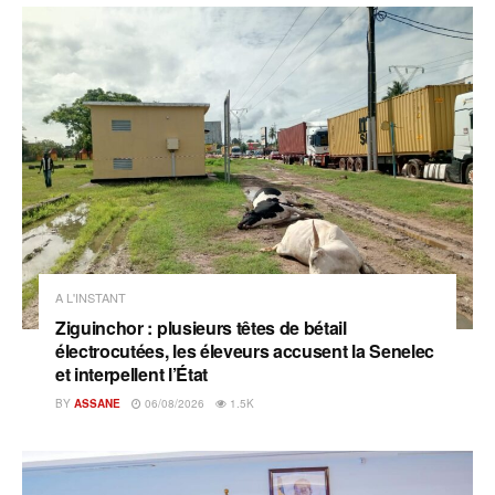
A L'INSTANT
Ziguinchor : plusieurs têtes de bétail
électrocutées, les éleveurs accusent la Senelec
et interpellent l’État
BY
ASSANE
06/08/2026
1.5K