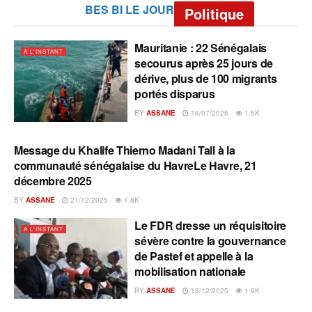
BES BI LE JOUR
Politique
Mauritanie : 22 Sénégalais
A L'INSTANT
secourus après 25 jours de
dérive, plus de 100 migrants
portés disparus
BY
ASSANE
18/07/2026
1.5K
Message du Khalife Thierno Madani Tall à la
A L'INSTANT
communauté sénégalaise du HavreLe Havre, 21
décembre 2025
BY
ASSANE
21/12/2025
1.8K
Le FDR dresse un réquisitoire
A L'INSTANT
sévère contre la gouvernance
de Pastef et appelle à la
mobilisation nationale
BY
ASSANE
18/12/2025
1.9K