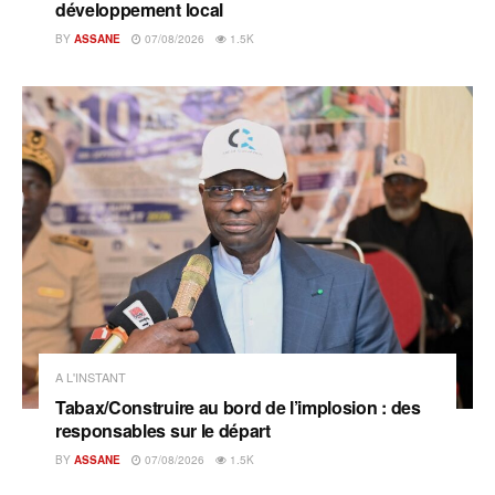
développement local
BY
ASSANE
07/08/2026
1.5K
A L'INSTANT
Tabax/Construire au bord de l’implosion : des
responsables sur le départ
BY
ASSANE
07/08/2026
1.5K