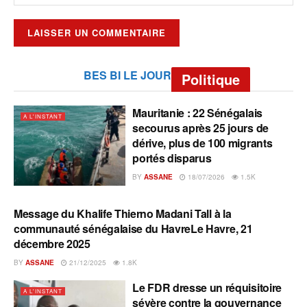
BES BI LE JOUR
Politique
Mauritanie : 22 Sénégalais
A L'INSTANT
secourus après 25 jours de
dérive, plus de 100 migrants
portés disparus
BY
ASSANE
18/07/2026
1.5K
Message du Khalife Thierno Madani Tall à la
A L'INSTANT
communauté sénégalaise du HavreLe Havre, 21
décembre 2025
BY
ASSANE
21/12/2025
1.8K
Le FDR dresse un réquisitoire
A L'INSTANT
sévère contre la gouvernance