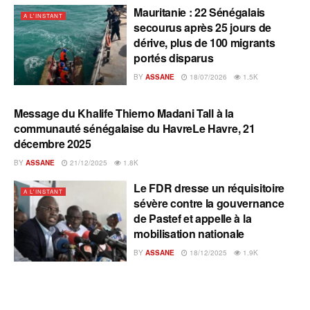
Mauritanie : 22 Sénégalais
A L'INSTANT
secourus après 25 jours de
dérive, plus de 100 migrants
portés disparus
BY
ASSANE
18/07/2026
1.5K
Message du Khalife Thierno Madani Tall à la
A L'INSTANT
communauté sénégalaise du HavreLe Havre, 21
décembre 2025
BY
ASSANE
21/12/2025
1.8K
Le FDR dresse un réquisitoire
A L'INSTANT
sévère contre la gouvernance
de Pastef et appelle à la
mobilisation nationale
BY
ASSANE
18/12/2025
1.9K