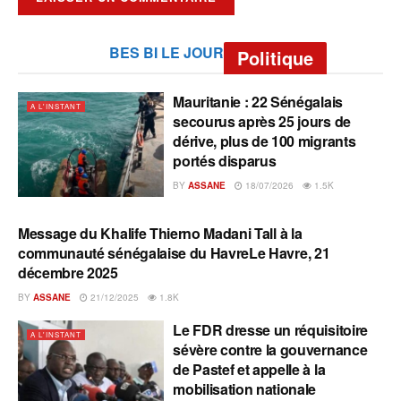
BES BI LE JOUR
Politique
Mauritanie : 22 Sénégalais
A L'INSTANT
secourus après 25 jours de
dérive, plus de 100 migrants
portés disparus
BY
ASSANE
18/07/2026
1.5K
Message du Khalife Thierno Madani Tall à la
A L'INSTANT
communauté sénégalaise du HavreLe Havre, 21
décembre 2025
BY
ASSANE
21/12/2025
1.8K
Le FDR dresse un réquisitoire
A L'INSTANT
sévère contre la gouvernance
de Pastef et appelle à la
mobilisation nationale