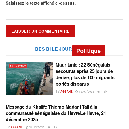
Saisissez le texte affiché ci-dessus:
BES BI LE JOUR
Politique
Mauritanie : 22 Sénégalais
A L'INSTANT
secourus après 25 jours de
dérive, plus de 100 migrants
portés disparus
BY
ASSANE
18/07/2026
1.5K
Message du Khalife Thierno Madani Tall à la
A L'INSTANT
communauté sénégalaise du HavreLe Havre, 21
décembre 2025
BY
ASSANE
21/12/2025
1.8K